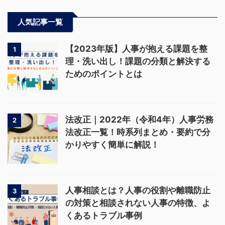
人気記事一覧
【2023年版】人事が抱える課題を整
1
理・洗い出し！課題の分類と解決する
ためのポイントとは
法改正｜2022年（令和4年）人事労務
2
法改正一覧！時系列まとめ・要約で分
かりやすく簡単に解説！
人事相談とは？人事の役割や離職防止
3
の対策と相談されない人事の特徴、よ
くあるトラブル事例