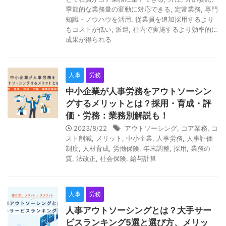
季節的な業務量の変動に対応できる
,
定常業務
,
専門
知識・ノウハウを活用
,
従業員を追加採用するより
もコストが低い
,
派遣
,
社内で実施するより効率的に
成果が得られる
人事
労務
中小企業が人事労務をアウトソーシン
グするメリットとは？採用・育成・評
価・労務：業務別解説も！
2023/8/22
アウトソーシング
,
コア業務
,
コ
Y
スト削減
,
メリット
,
中小企業
,
人事労務
,
人事評価
制度
,
人材育成
,
労働保険
,
年末調整
,
採用
,
業務の
o
質
,
法改正
,
社会保険
,
給与計算
u
r
人事
労務
C
人事アウトソーシングとは？大手サー
a
ビスランキング5選と選び方、メリッ