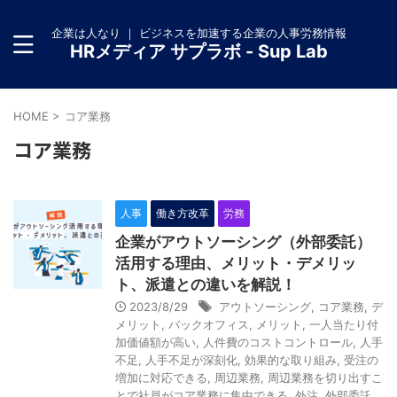
企業は人なり ｜ ビジネスを加速する企業の人事労務情報
HRメディア サプラボ - Sup Lab
HOME
>
コア業務
コア業務
人事
働き方改革
労務
企業がアウトソーシング（外部委託）
活用する理由、メリット・デメリッ
ト、派遣との違いを解説！
2023/8/29
アウトソーシング
,
コア業務
,
デ
メリット
,
バックオフィス
,
メリット
,
一人当たり付
加価値額が高い
,
人件費のコストコントロール
,
人手
不足
,
人手不足が深刻化
,
効果的な取り組み
,
受注の
増加に対応できる
,
周辺業務
,
周辺業務を切り出すこ
とで社員がコア業務に集中できる
,
外注
,
外部委託
,