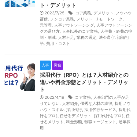
r
ト・デメリット
t
2023/7/25
コア業務
,
デメリット
,
ノウハウ
i
蓄積
,
ノンコア業務
,
メリット
,
リモートワーク
,
一
元管理
,
人事アウトソーシング
,
人事アウトソーシン
s
グの選び方
,
人事以外のコア業務
,
人件費・経費の抑
E
制・削減
,
人材不足
,
業務の選定
,
法令遵守
,
認識祖
語
,
費用・コスト
m
p
t
人事
労務
y
採用代行（RPO）とは？人材紹介との
違いや料金形態とメリット・デメリッ
ト
2022/4/19
コア業務
,
人事部門の人手が足
りていない
,
人材紹介
,
優秀な人材の獲得
,
採用ノウ
ハウ・スキル
,
採用代行
,
採用代行サービス
,
採用代
行をプロに任せるデメリット
,
採用代行をプロに任
せるメリット
,
料金形態
,
転職エージェント
,
通年採
用