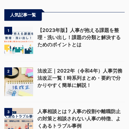
人気記事一覧
【2023年版】人事が抱える課題を整
1
理・洗い出し！課題の分類と解決する
ためのポイントとは
法改正｜2022年（令和4年）人事労務
2
法改正一覧！時系列まとめ・要約で分
かりやすく簡単に解説！
人事相談とは？人事の役割や離職防止
3
の対策と相談されない人事の特徴、よ
くあるトラブル事例