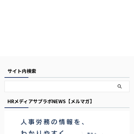
Y
o
サイト内検索
u
r
C
a
HRメディアサプラボNEWS【メルマガ】
r
t
i