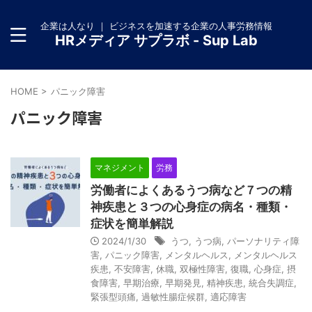
企業は人なり ｜ ビジネスを加速する企業の人事労務情報
HRメディア サプラボ - Sup Lab
HOME
>
パニック障害
パニック障害
マネジメント
労務
労働者によくあるうつ病など７つの精
神疾患と３つの心身症の病名・種類・
症状を簡単解説
2024/1/30
うつ
,
うつ病
,
パーソナリティ障
害
,
パニック障害
,
メンタルヘルス
,
メンタルヘルス
疾患
,
不安障害
,
休職
,
双極性障害
,
復職
,
心身症
,
摂
食障害
,
早期治療
,
早期発見
,
精神疾患
,
統合失調症
,
緊張型頭痛
,
過敏性腸症候群
,
適応障害