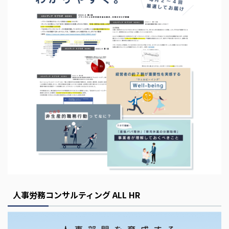
s
E
m
p
t
y
人事労務コンサルティング ALL HR