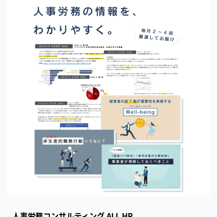
s
E
m
p
t
y
人事労務コンサルティング ALL HR