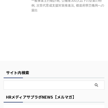
一般事業主行動計画
,
労働者300人以下の企業の特
例
,
次世代育成支援対策推進法
,
都道府県労働局への
届出
Y
o
u
r
サイト内検索
C
a
r
t
HRメディアサプラボNEWS【メルマガ】
i