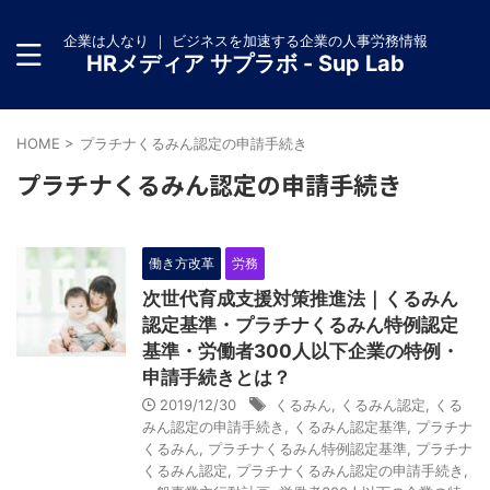
企業は人なり ｜ ビジネスを加速する企業の人事労務情報
HRメディア サプラボ - Sup Lab
HOME
>
プラチナくるみん認定の申請手続き
プラチナくるみん認定の申請手続き
働き方改革
労務
次世代育成支援対策推進法｜くるみん
認定基準・プラチナくるみん特例認定
基準・労働者300人以下企業の特例・
申請手続きとは？
2019/12/30
くるみん
,
くるみん認定
,
くる
みん認定の申請手続き
,
くるみん認定基準
,
プラチナ
くるみん
,
プラチナくるみん特例認定基準
,
プラチナ
くるみん認定
,
プラチナくるみん認定の申請手続き
,