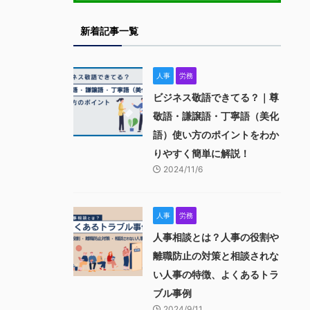
新着記事一覧
人事
労務
ビジネス敬語できてる？｜尊
敬語・謙譲語・丁寧語（美化
語）使い方のポイントをわか
りやすく簡単に解説！
2024/11/6
人事
労務
人事相談とは？人事の役割や
離職防止の対策と相談されな
い人事の特徴、よくあるトラ
ブル事例
2024/9/11