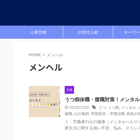
人事労務
次世代人材
キーワー
HOME
>
メンヘル
メンヘル
労務
うつ病休職・復職対策！メンタル
2022/11/22
うつ
,
うつ病
,
メンタル
,
復職
,
心の風邪
,
早期発見・早期治療
,
病気の
１．労働者の心の健康（メンタルヘルス
業生活に関する強い不安、悩み、ストレス