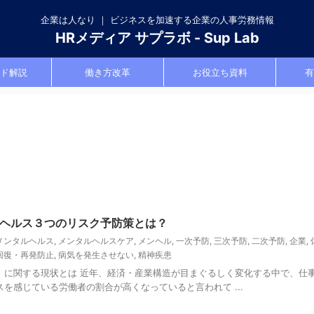
企業は人なり ｜ ビジネスを加速する企業の人事労務情報
HRメディア サプラボ - Sup Lab
ド解説
働き方改革
お役立ち資料
有
ヘルス３つのリスク予防策とは？
メンタルヘルス
,
メンタルヘルスケア
,
メンヘル
,
一次予防
,
三次予防
,
二次予防
,
企業
,
回復・再発防止
,
病気を発生させない
,
精神疾患
）に関する現状とは 近年、経済・産業構造が目まぐるしく変化する中で、仕
を感じている労働者の割合が高くなっていると言われて ...