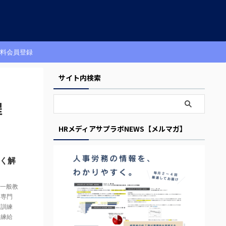
料会員登録
サイト内検索
程
HRメディアサプラボNEWS【メルマガ】
く解
一般教
,
専門
育訓練
訓練給