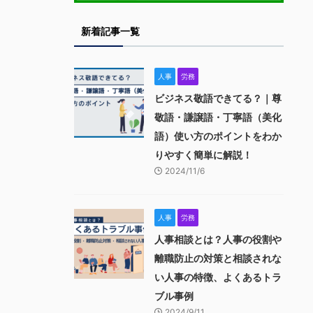
新着記事一覧
人事
労務
ビジネス敬語できてる？｜尊
敬語・謙譲語・丁寧語（美化
語）使い方のポイントをわか
りやすく簡単に解説！
2024/11/6
人事
労務
人事相談とは？人事の役割や
離職防止の対策と相談されな
い人事の特徴、よくあるトラ
ブル事例
2024/9/11