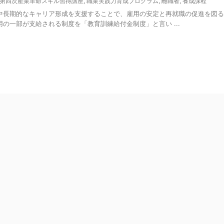
第四次産業革命スキル習得講座
,
職業実践力育成プログラム
,
離職者
,
養成課程
中長期的なキャリア形成を支援することで、雇用の安定と再就職の促進を図る
の一部が支給される制度を「教育訓練給付金制度」と言い ...