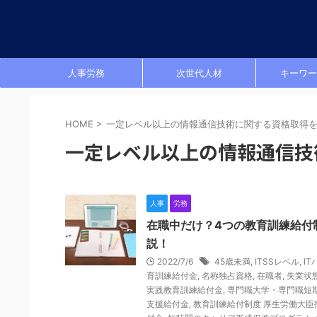
人事労務
次世代人材
キーワー
HOME
>
一定レベル以上の情報通信技術に関する資格取得
一定レベル以上の情報通信技
人事
労務
在職中だけ？4つの教育訓練給付
説！
2022/7/6
45歳未満
,
ITSSレベル
,
I
育訓練給付金
,
名称独占資格
,
在職者
,
失業状
実践教育訓練給付金
,
専門職大学・専門職短
支援給付金
,
教育訓練給付制度 厚生労働大臣