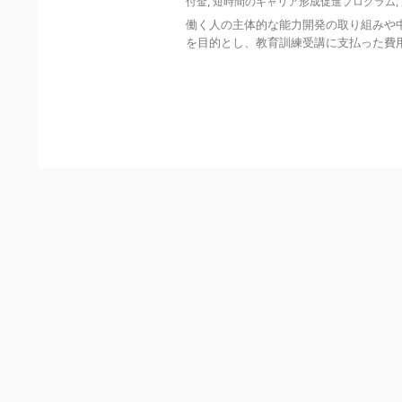
付金
,
短時間のキャリア形成促進プログラム
,
働く人の主体的な能力開発の取り組みや
を目的とし、教育訓練受講に支払った費用
Y
o
u
r
C
a
r
t
i
s
E
m
p
t