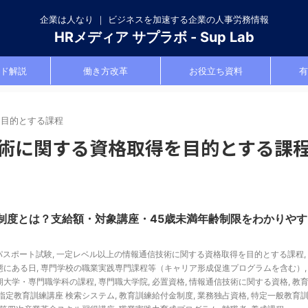
企業は人なり ｜ ビジネスを加速する企業の人事労務情報
HRメディア サプラボ - Sup Lab
ド解説
働き方改革
お役立ち資料
有
を目的とする課程
術に関する資格取得を目的とする課
制度とは？支給額・対象講座・45歳未満年齢制限をわかりやす
Tパスポート試験
,
一定レベル以上の情報通信技術に関する資格取得を目的とする課程
,
態にある日
,
専門学校の職業実践専門課程等（キャリア形成促進プログラムを含む）
期大学・専門職学科の課程
,
専門職大学院
,
必置資格
,
情報通信技術に関する資格
,
教
指定教育訓練講座 検索システム
,
教育訓練給付金制度
,
業務独占資格
,
特定一般教育