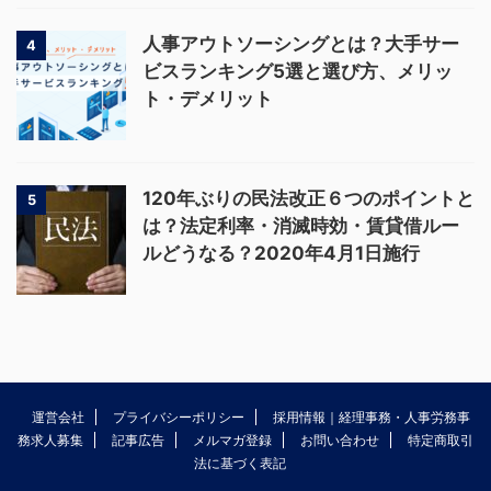
人事アウトソーシングとは？大手サー
4
ビスランキング5選と選び方、メリッ
ト・デメリット
120年ぶりの民法改正６つのポイントと
5
は？法定利率・消滅時効・賃貸借ルー
ルどうなる？2020年4月1日施行
運営会社
プライバシーポリシー
採用情報｜経理事務・人事労務事
務求人募集
記事広告
メルマガ登録
お問い合わせ
特定商取引
法に基づく表記