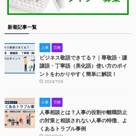
新着記事一覧
人事
労務
ビジネス敬語できてる？｜尊敬語・謙
譲語・丁寧語（美化語）使い方のポイ
ントをわかりやすく簡単に解説！
2024/11/6
人事
労務
人事相談とは？人事の役割や離職防止
の対策と相談されない人事の特徴、よ
くあるトラブル事例
2024/9/11