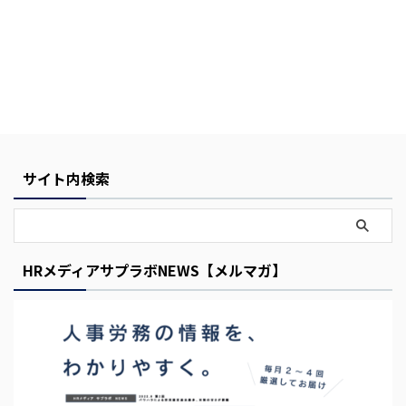
Y
サイト内検索
o
u
r
HRメディアサプラボNEWS【メルマガ】
C
a
r
t
i