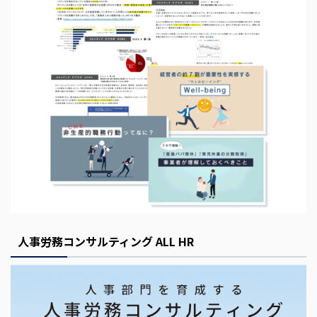
s
E
m
p
t
y
人事労務コンサルティング ALL HR