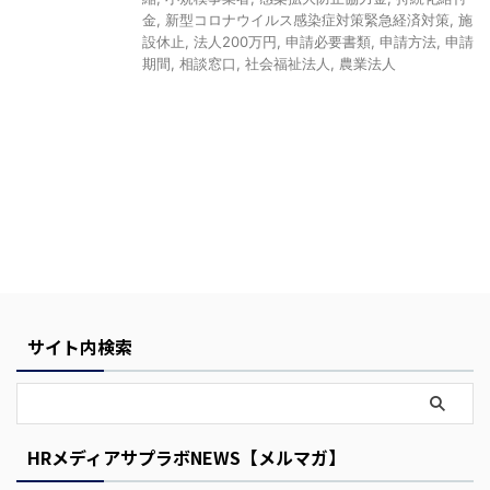
金
,
新型コロナウイルス感染症対策緊急経済対策
,
施
設休止
,
法人200万円
,
申請必要書類
,
申請方法
,
申請
期間
,
相談窓口
,
社会福祉法人
,
農業法人
Y
o
u
r
C
サイト内検索
a
r
t
HRメディアサプラボNEWS【メルマガ】
i