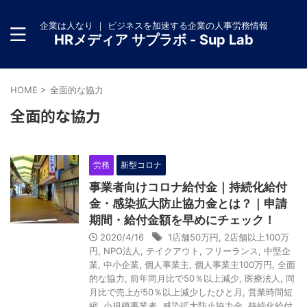
企業は人なり ｜ ビジネスを加速する企業の人事労務情報
HRメディア サプラボ - Sup Lab
HOME
>
全面的な協力
全面的な協力
労務
新型コロナ
事業者向けコロナ給付金｜持続化給付
金・感染拡大防止協力金とは？｜申請
期間・給付金額を早めにチェック！
2020/4/16
1店舗50万円
,
2店舗以上100万
円
,
NPO法人
,
テイクアウト
,
フリーランス
,
中堅企
業
,
中小企業
,
個人事業主
,
個人事業主100万円
,
全面
的な協力
,
前年同月比で50％以上減少
,
医療法人
,
同
月比で売上が50％以上減少したひと月
,
営業時間短
縮
,
小規模事業者
,
感染拡大防止協力金
,
持続化給付