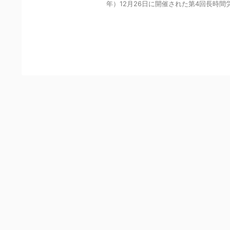
年）12月26日に開催された第4回長時間
Y
o
u
r
C
a
r
t
i
s
E
m
p
t