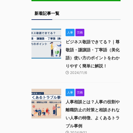
新着記事一覧
人事
労務
ビジネス敬語できてる？｜尊
敬語・謙譲語・丁寧語（美化
語）使い方のポイントをわか
りやすく簡単に解説！
2024/11/6
人事
労務
人事相談とは？人事の役割や
離職防止の対策と相談されな
い人事の特徴、よくあるトラ
ブル事例
2024/9/11