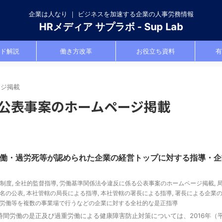
企業は人なり ｜ ビジネスを加速する企業の人事労務情報
HRメディア サプラボ - Sup Lab
ド解説
働き方改革
お役立ち資料
有
ージ掲載
公表事案のホームページ掲載
働・過労死等が認められた企業の経営トップに対する指導・企
制度
,
全社的監督指導
,
労働基準関係法令違反に係る公表事案のホームページ掲載
,
名の公表
,
本社管轄の局長による指導
,
本社管轄の署長による指導
,
署長による企業
労働等を複数の事業場で行うなどの企業に対する全社的な是正指導
間労働の是正及び過重労働による健康障害防止対策については、2016年（平