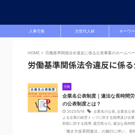
人事労務
次世代人材
キーワー
HOME
>
労働基準関係法令違反に係る公表事案のホームペ
労働基準関係法令違反に係る
労務
企業名公表制度｜違法な長時間労
の公表制度とは？
2023/5/16
企業名の公表
,
企業名公表
よる企業の経営トップに対する指導及び企業
幹部に対する指導
,
過労死ゼロ
,
違法な長時間
「働き方改革関連法」の施行に伴い、長時