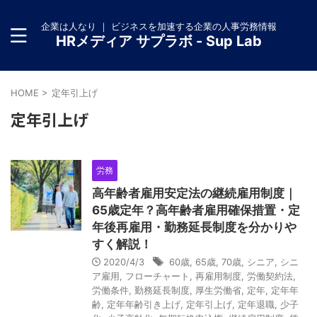
企業は人なり ｜ ビジネスを加速する企業の人事労務情報
HRメディア サプラボ - Sup Lab
HOME
>
定年引上げ
定年引上げ
労務
高年齢者雇用安定法の継続雇用制度｜
65歳定年？高年齢者雇用確保措置・定
年後再雇用・勤務延長制度を分かりや
すく解説！
2020/4/3
60歳
,
65歳
,
70歳
,
シニア
,
シニ
ア雇用
,
フローチャート
,
再雇用制度
,
労働契約法
,
労働条件
,
勤務延長制度
,
厚生労働省
,
定年
,
定年年
齢
,
定年年齢引き上げ
,
定年引上げ
,
定年退職
,
少子