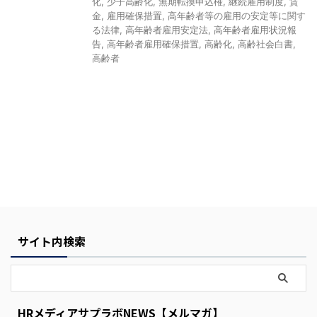
化
,
少子高齢化
,
無期転換申込権
,
継続雇用制度
,
賃
金
,
雇用確保措置
,
高年齢者等の雇用の安定等に関す
る法律
,
高年齢者雇用安定法
,
高年齢者雇用状況報
告
,
高年齢者雇用確保措置
,
高齢化
,
高齢社会白書
,
高齢者
Y
o
u
r
C
サイト内検索
a
r
t
i
HRメディアサプラボNEWS【メルマガ】