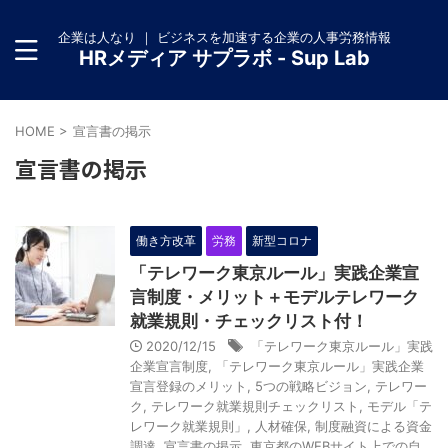
企業は人なり ｜ ビジネスを加速する企業の人事労務情報
HRメディア サプラボ - Sup Lab
HOME
>
宣言書の掲示
宣言書の掲示
働き方改革
労務
新型コロナ
「テレワーク東京ルール」実践企業宣
言制度・メリット＋モデルテレワーク
就業規則・チェックリスト付！
2020/12/15
「テレワーク東京ルール」実践
企業宣言制度
,
「テレワーク東京ルール」実践企業
宣言登録のメリット
,
5つの戦略ビジョン
,
テレワー
ク
,
テレワーク就業規則チェックリスト
,
モデル「テ
レワーク就業規則」
,
人材確保
,
制度融資による資金
調達
,
宣言書の掲示
,
東京都のWEBサイト上での自