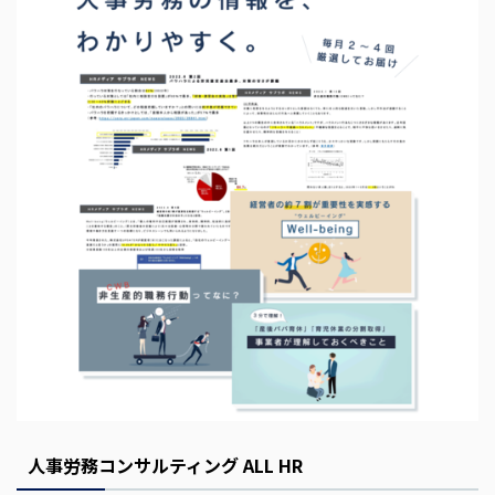
s
E
m
p
t
y
人事労務コンサルティング ALL HR