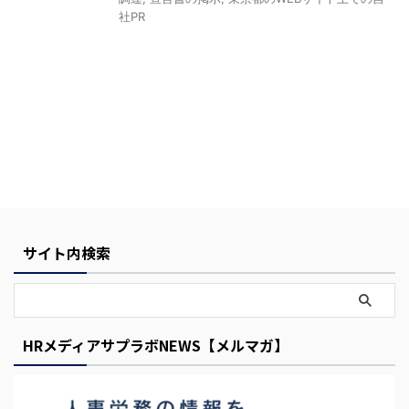
社PR
Y
o
u
サイト内検索
r
C
a
r
HRメディアサプラボNEWS【メルマガ】
t
i