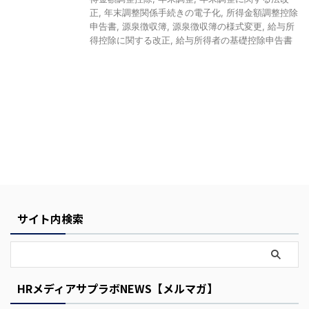
正
,
年末調整関係手続きの電子化
,
所得金額調整控除
申告書
,
源泉徴収簿
,
源泉徴収簿の様式変更
,
給与所
得控除に関する改正
,
給与所得者の基礎控除申告書
Y
o
u
r
C
サイト内検索
a
r
t
HRメディアサプラボNEWS【メルマガ】
i