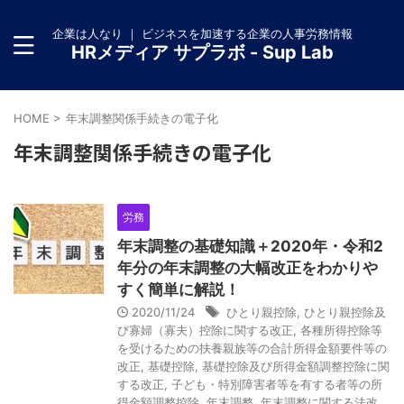
企業は人なり ｜ ビジネスを加速する企業の人事労務情報
HRメディア サプラボ - Sup Lab
HOME
>
年末調整関係手続きの電子化
年末調整関係手続きの電子化
労務
年末調整の基礎知識＋2020年・令和2
年分の年末調整の大幅改正をわかりや
すく簡単に解説！
2020/11/24
ひとり親控除
,
ひとり親控除及
び寡婦（寡夫）控除に関する改正
,
各種所得控除等
を受けるための扶養親族等の合計所得金額要件等の
改正
,
基礎控除
,
基礎控除及び所得金額調整控除に関
する改正
,
子ども・特別障害者等を有する者等の所
得金額調整控除
,
年末調整
,
年末調整に関する法改