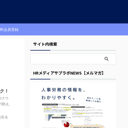
料会員登録
サイト内検索
HRメディアサプラボNEWS【メルマガ】
ク！
ロナウ
の防止
,
発出を