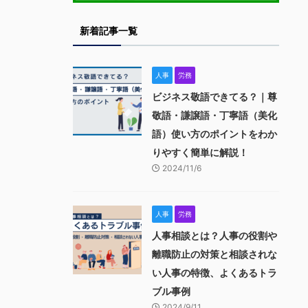
新着記事一覧
人事
労務
ビジネス敬語できてる？｜尊
敬語・謙譲語・丁寧語（美化
語）使い方のポイントをわか
りやすく簡単に解説！
2024/11/6
人事
労務
人事相談とは？人事の役割や
離職防止の対策と相談されな
い人事の特徴、よくあるトラ
ブル事例
2024/9/11