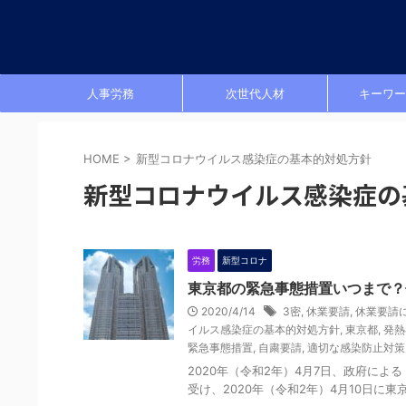
人事労務
次世代人材
キーワー
HOME
>
新型コロナウイルス感染症の基本的対処方針
新型コロナウイルス感染症の
労務
新型コロナ
東京都の緊急事態措置いつまで？
2020/4/14
3密
,
休業要請
,
休業要請
イルス感染症の基本的対処方針
,
東京都
,
発熱
緊急事態措置
,
自粛要請
,
適切な感染防止対策
2020年（令和2年）4月7日、政府に
受け、2020年（令和2年）4月10日に東