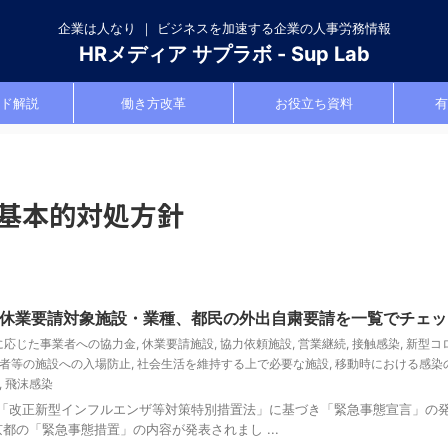
企業は人なり ｜ ビジネスを加速する企業の人事労務情報
HRメディア サプラボ - Sup Lab
ド解説
働き方改革
お役立ち資料
有
基本的対処方針
休業要請対象施設・業種、都民の外出自粛要請を一覧でチェッ
に応じた事業者への協力金
,
休業要請施設
,
協力依頼施設
,
営業継続
,
接触感染
,
新型コ
者等の施設への入場防止
,
社会生活を維持する上で必要な施設
,
移動時における感染
,
飛沫感染
よる「改正新型インフルエンザ等対策特別措置法」に基づき「緊急事態宣言」の
京都の「緊急事態措置」の内容が発表されまし ...