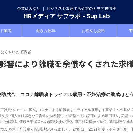
企業は人なり ｜ ビジネスを加速する企業の人事労務情報
HRメディア サプラボ - Sup Lab
ド解説
働き方改革
お役立ち資料
有
儀なくされた求職者
影響により離職を余儀なくされた求
調整助成金・コロナ離職者トライアル雇用・不妊治療の助成はど
（正社員化コース）拡充
,
コロナによる離職者をトライアル雇用する事業主への助成
,
職支援
,
個人向け緊急小口資金の特例貸付
,
在籍型出向の活用による雇用維持
,
新型コ
れた求職者
,
新規学卒者等への就職支援の強化
,
雇用就業機会の確保
,
雇用調整助成
2年度第3次補正予算案が閣議決定されました。政府は、2021年度（令和3年度）