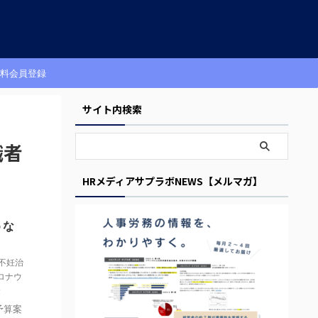
料会員登録
サイト内検索
職者
HRメディアサプラボNEWS【メルマガ】
うな
不妊治
ロナウ
金
予算案