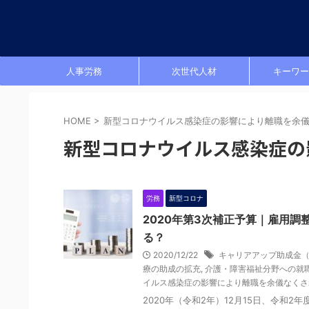
人事労務
次世代人材
キーワー
HOME
>
新型コロナウイルス感染症の影響により離職を余
新型コロナウイルス感染症の
労務
新型コロナ
2020年第3次補正予算｜雇用
る？
2020/12/22
キャリアアップ助成金
療の助成の拡充
,
介護・障害福祉分野への就
イルス感染症の影響により離職を余儀なくさ
2020年（令和2年）12月15日、令和