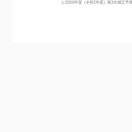
と2020年度（令和2年度）第3次補正予算
Y
o
u
r
C
a
r
t
i
s
E
m
p
t