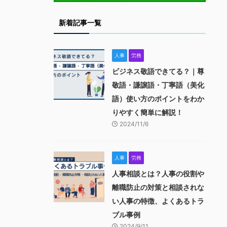
新着記事一覧
人事
労務
ビジネス敬語できてる？｜尊
敬語・謙譲語・丁寧語（美化
語）使い方のポイントをわか
りやすく簡単に解説！
2024/11/6
人事
労務
人事相談とは？人事の役割や
離職防止の対策と相談されな
い人事の特徴、よくあるトラ
ブル事例
2024/9/11