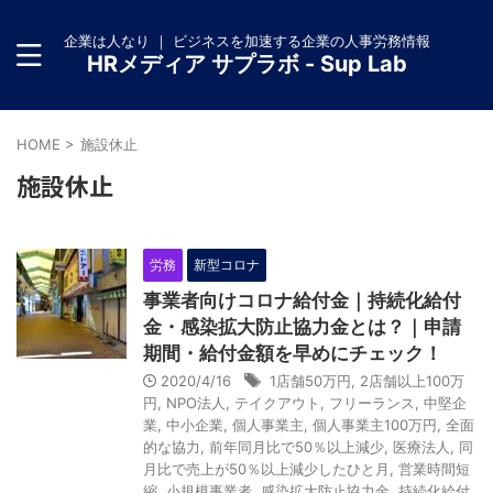
企業は人なり ｜ ビジネスを加速する企業の人事労務情報
HRメディア サプラボ - Sup Lab
HOME
>
施設休止
施設休止
労務
新型コロナ
事業者向けコロナ給付金｜持続化給付
金・感染拡大防止協力金とは？｜申請
期間・給付金額を早めにチェック！
2020/4/16
1店舗50万円
,
2店舗以上100万
円
,
NPO法人
,
テイクアウト
,
フリーランス
,
中堅企
業
,
中小企業
,
個人事業主
,
個人事業主100万円
,
全面
的な協力
,
前年同月比で50％以上減少
,
医療法人
,
同
月比で売上が50％以上減少したひと月
,
営業時間短
縮
,
小規模事業者
,
感染拡大防止協力金
,
持続化給付