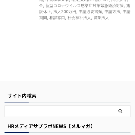
金
,
新型コロナウイルス感染症対策緊急経済対策
,
施
設休止
,
法人200万円
,
申請必要書類
,
申請方法
,
申請
期間
,
相談窓口
,
社会福祉法人
,
農業法人
Y
o
u
r
C
サイト内検索
a
r
t
HRメディアサプラボNEWS【メルマガ】
i