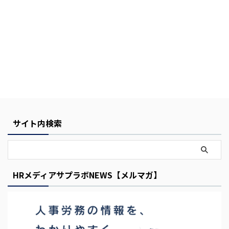
Y
o
サイト内検索
u
r
C
a
HRメディアサプラボNEWS【メルマガ】
r
t
i