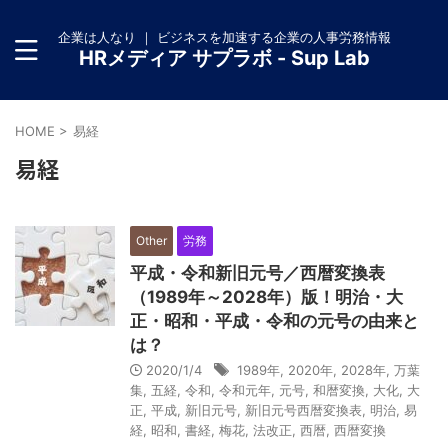
企業は人なり ｜ ビジネスを加速する企業の人事労務情報
HRメディア サプラボ - Sup Lab
HOME
>
易経
易経
Other
労務
平成・令和新旧元号／西暦変換表
（1989年～2028年）版！明治・大
正・昭和・平成・令和の元号の由来と
は？
2020/1/4
1989年
,
2020年
,
2028年
,
万葉
集
,
五経
,
令和
,
令和元年
,
元号
,
和暦変換
,
大化
,
大
正
,
平成
,
新旧元号
,
新旧元号西暦変換表
,
明治
,
易
経
,
昭和
,
書経
,
梅花
,
法改正
,
西暦
,
西暦変換