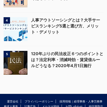
人事アウトソーシングとは？大手サー
4
ビスランキング5選と選び方、メリッ
ト・デメリット
120年ぶりの民法改正６つのポイントと
5
は？法定利率・消滅時効・賃貸借ルー
ルどうなる？2020年4月1日施行
運営会社
プライバシーポリシー
採用情報｜経理事務・人事労務事
務求人募集
記事広告
メルマガ登録
お問い合わせ
特定商取引