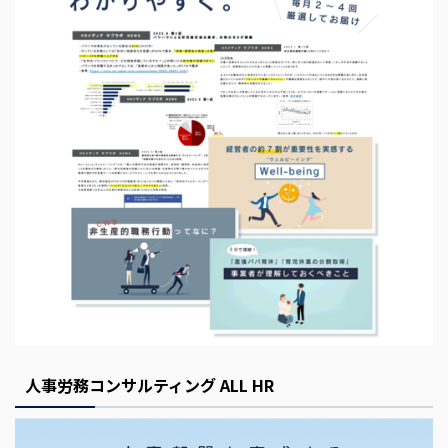
s
E
m
p
t
y
人事労務コンサルティング ALL HR