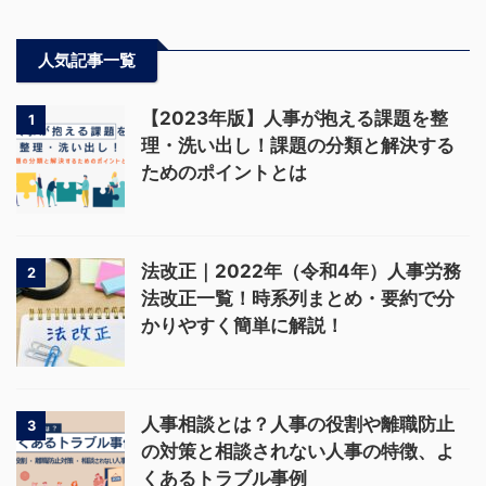
人気記事一覧
【2023年版】人事が抱える課題を整
1
理・洗い出し！課題の分類と解決する
ためのポイントとは
法改正｜2022年（令和4年）人事労務
2
法改正一覧！時系列まとめ・要約で分
かりやすく簡単に解説！
人事相談とは？人事の役割や離職防止
3
の対策と相談されない人事の特徴、よ
くあるトラブル事例