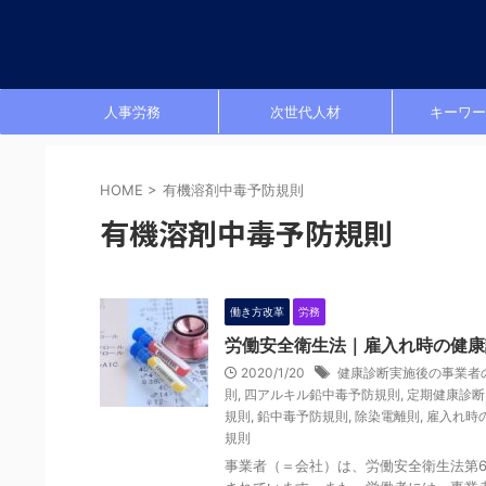
人事労務
次世代人材
キーワー
HOME
>
有機溶剤中毒予防規則
有機溶剤中毒予防規則
働き方改革
労務
労働安全衛生法｜雇入れ時の健康
2020/1/20
健康診断実施後の事業者
則
,
四アルキル鉛中毒予防規則
,
定期健康診断
規則
,
鉛中毒予防規則
,
除染電離則
,
雇入れ時
規則
事業者（＝会社）は、労働安全衛生法第