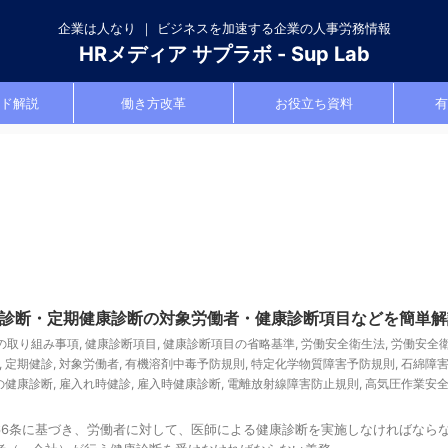
企業は人なり ｜ ビジネスを加速する企業の人事労務情報
HRメディア サプラボ - Sup Lab
ド解説
働き方改革
お役立ち資料
有
診断・定期健康診断の対象労働者・健康診断項目などを簡単解
の取り組み事項
,
健康診断項目
,
健康診断項目の省略基準
,
労働安全衛生法
,
労働安全
,
定期健診
,
対象労働者
,
有機溶剤中毒予防規則
,
特定化学物質障害予防規則
,
石綿障
の健康診断
,
雇入れ時健診
,
雇入時健康診断
,
電離放射線障害防止規則
,
高気圧作業安
66条に基づき、労働者に対して、医師による健康診断を実施しなければなら