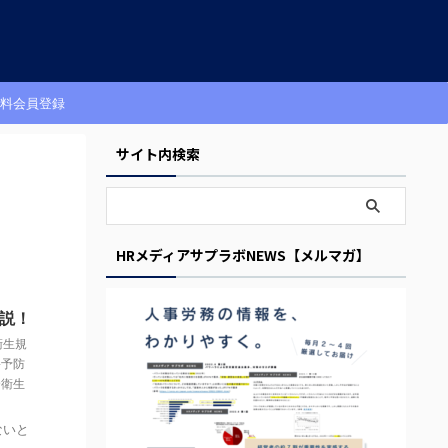
料会員登録
サイト内検索
HRメディアサプラボNEWS【メルマガ】
説！
衛生規
害予防
全衛生
ないと