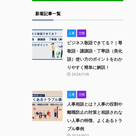
新着記事一覧
人事
労務
ビジネス敬語できてる？｜尊
敬語・謙譲語・丁寧語（美化
語）使い方のポイントをわか
りやすく簡単に解説！
2024/11/6
人事
労務
人事相談とは？人事の役割や
離職防止の対策と相談されな
い人事の特徴、よくあるトラ
ブル事例
2024/9/11