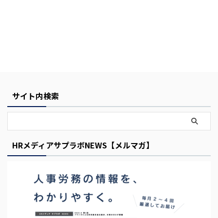
Y
サイト内検索
o
u
r
HRメディアサプラボNEWS【メルマガ】
C
a
r
t
i