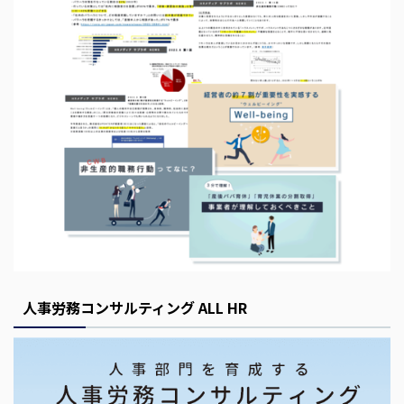
s
E
m
p
t
y
人事労務コンサルティング ALL HR