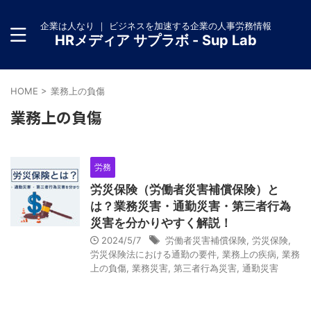
企業は人なり ｜ ビジネスを加速する企業の人事労務情報
HRメディア サプラボ - Sup Lab
HOME
>
業務上の負傷
業務上の負傷
労務
労災保険（労働者災害補償保険）と
は？業務災害・通勤災害・第三者行為
災害を分かりやすく解説！
2024/5/7
労働者災害補償保険
,
労災保険
,
労災保険法における通勤の要件
,
業務上の疾病
,
業務
上の負傷
,
業務災害
,
第三者行為災害
,
通勤災害