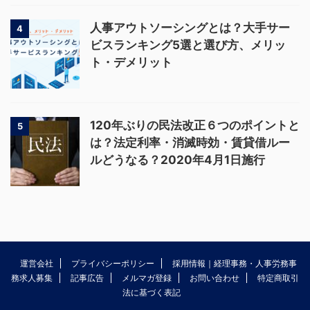
人事アウトソーシングとは？大手サー
4
ビスランキング5選と選び方、メリッ
ト・デメリット
120年ぶりの民法改正６つのポイントと
5
は？法定利率・消滅時効・賃貸借ルー
ルどうなる？2020年4月1日施行
運営会社
プライバシーポリシー
採用情報｜経理事務・人事労務事
務求人募集
記事広告
メルマガ登録
お問い合わせ
特定商取引
法に基づく表記