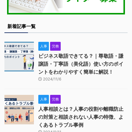
新着記事一覧
人事
労務
ビジネス敬語できてる？｜尊敬語・謙
譲語・丁寧語（美化語）使い方のポイ
ントをわかりやすく簡単に解説！
2024/11/6
人事
労務
人事相談とは？人事の役割や離職防止
の対策と相談されない人事の特徴、よ
くあるトラブル事例
2024/9/11