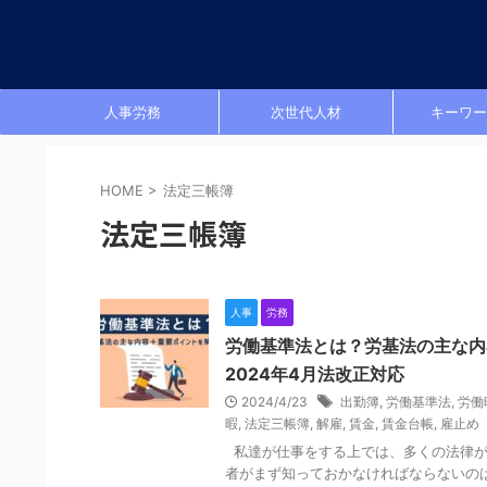
人事労務
次世代人材
キーワー
HOME
>
法定三帳簿
法定三帳簿
人事
労務
労働基準法とは？労基法の主な内
2024年4月法改正対応
2024/4/23
出勤簿
,
労働基準法
,
労働
暇
,
法定三帳簿
,
解雇
,
賃金
,
賃金台帳
,
雇止め
私達が仕事をする上では、多くの法律が
者がまず知っておかなければならないのは