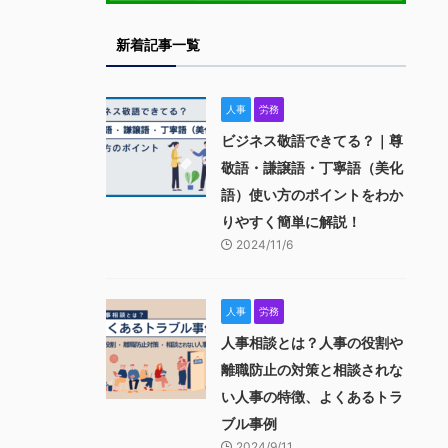
新着記事一覧
人事
労務
ビジネス敬語できてる？｜尊
敬語・謙譲語・丁寧語（美化
語）使い方のポイントをわか
りやすく簡単に解説！
2024/11/6
人事
労務
人事相談とは？人事の役割や
離職防止の対策と相談されな
い人事の特徴、よくあるトラ
ブル事例
2024/9/11