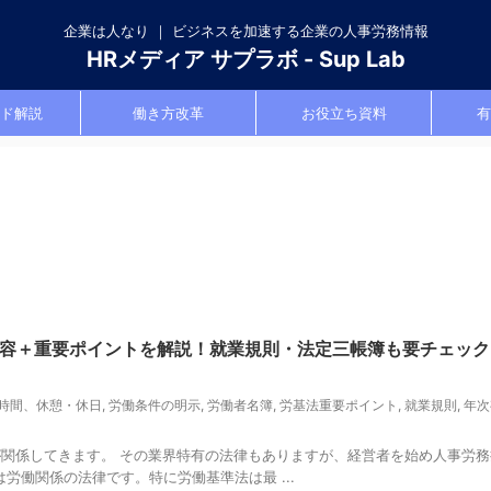
企業は人なり ｜ ビジネスを加速する企業の人事労務情報
HRメディア サプラボ - Sup Lab
ド解説
働き方改革
お役立ち資料
有
容＋重要ポイントを解説！就業規則・法定三帳簿も要チェック
時間、休憩・休日
,
労働条件の明示
,
労働者名簿
,
労基法重要ポイント
,
就業規則
,
年次
関係してきます。 その業界特有の法律もありますが、経営者を始め人事労務
労働関係の法律です。特に労働基準法は最 ...