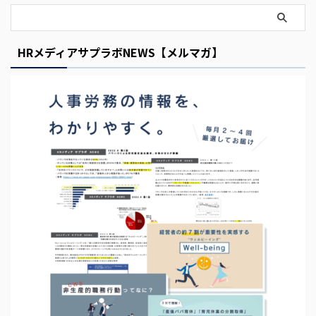
s
E
HRメディアサプラボNEWS【メルマガ】
m
p
t
y