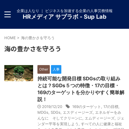
企業は人なり ｜ ビジネスを加速する企業の人事労務情報
HRメディア サプラボ - Sup Lab
HOME
>
海の豊かさを守ろう
海の豊かさを守ろう
Other
人事
持続可能な開発目標 SDGsの取り組み
とは？SGDs５つの特徴・17の目標・
169のターゲットを分かりやすく簡単解
説！
2019/12/20
169のターゲット
,
17の目標
,
MDGs
,
SDGs
,
エスディージーズ
,
エネルギーをみ
んなに そしてクリーンに
,
エムディージーズ
,
ジェ
ンダー平等を実現しよう
,
すべての人に健康と福祉