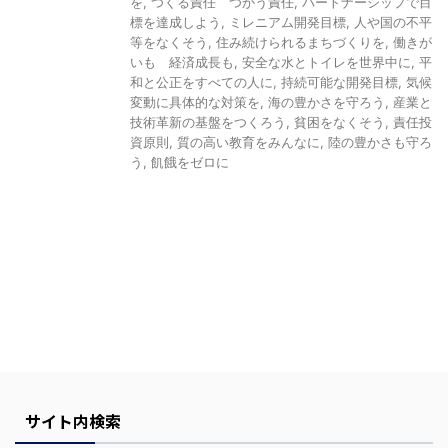
を
,
つくる責任 つかう責任
,
パートナーシップで目
標を達成しよう
,
ミレニアム開発目標
,
人や国の不平
等をなくそう
,
住み続けられるまちづくりを
,
働きが
いも 経済成長も
,
安全な水とトイレを世界中に
,
平
和と公正をすべての人に
,
持続可能な開発目標
,
気候
変動に具体的な対策を
,
海の豊かさを守ろう
,
産業と
技術革新の基盤をつくろう
,
貧困をなくそう
,
責任投
資原則
,
質の高い教育をみんなに
,
陸の豊かさも守ろ
う
,
飢餓をゼロに
Y
o
u
r
C
a
r
t
サイト内検索
i