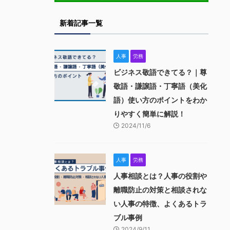
新着記事一覧
人事
労務
ビジネス敬語できてる？｜尊
敬語・謙譲語・丁寧語（美化
語）使い方のポイントをわか
りやすく簡単に解説！
2024/11/6
人事
労務
人事相談とは？人事の役割や
離職防止の対策と相談されな
い人事の特徴、よくあるトラ
ブル事例
2024/9/11