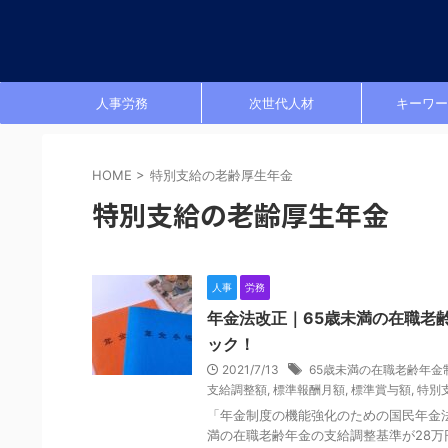
人事労務
次世代人材
キーワー
HOME
>
特別支給の老齢厚生年金
特別支給の老齢厚生年金
人事
労務
年金法改正｜65歳未満の在職老
ック！
2021/7/13
65歳未満の在職老齢年金
支給調整額
,
標準報酬月額
,
標準賞与額
,
特別
「年金制度の機能強化のための国民年金法
満の在職老齢年金の支給調整基準が28万円