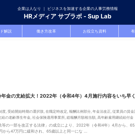
企業は人なり ｜ ビジネスを加速する企業の人事労務情報
HRメディア サプラボ - Sup Lab
ド解説
働き方改革
お役立ち資料
有
齢年金の支給拡大！2022年（令和4年）4月施行内容をいち早
制度
,
受給開始時期の選択肢
,
在職定時改定
,
報酬比例部分
,
年金法改正
,
従業員の賃金
支給の老齢厚生年金
,
社会保険適用事業所
,
総報酬月額相当額
,
高年齢雇用継続給付金
等の一部を改正する法律」の成立により、2022年（令和4年）4月から、6
から47万円に緩和され、65歳以上と同一にな ...