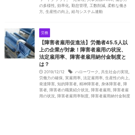
の多様性
,
効率化
,
勤怠管理
,
工数削減
,
柔軟な働き
方
,
生産性の向上
,
給与システム連動
労務
【障害者雇用促進法】労働者45.5人以
上の企業が対象！障害者雇用の状況、
法定雇用率、障害者雇用納付金制度と
は？
Y
2019/12/12
ハローワーク
,
共生社会の実現
,
o
労働力の確保
,
実雇用率
,
法定雇用率
,
生産性の向上
,
u
発達障害
,
知的障害者
,
精神障害者
,
身体障害者
,
障
害者
,
障害者の職業紹介状況
,
障害者雇用
,
障害者雇
r
用の状況
,
障害者雇用率制度
,
障害者雇用納付金制度
C
a
r
t