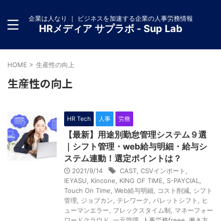
企業は人なり ｜ ビジネスを加速する企業の人事労務情報
HRメディア サプラボ - Sup Lab
HOME
>
生産性の向上
生産性の向上
HR Tech
人事
労務
【最新】用途別勤怠管理システム９選
｜シフト管理・web給与明細・給与シ
ステム連動！選定ポイントは？
2021/9/14
CAST
,
CSVインポート
,
IEYASU
,
Kincone
,
KING OF TIME
,
S-PAYCIAL
,
Touch On Time
,
Web給与明細
,
コスト削減
,
シフト
管理
,
ジョブカン
,
テレワーク
,
パレットシフト
,
ヒ
ューマンエラー
,
フレックスタイム制
,
マネーフォー
ワードクラウド
,
一元管理
,
人事労務freee
,
働き方