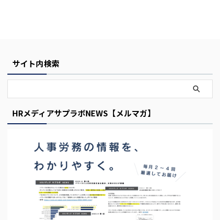
i
s
E
m
サイト内検索
p
t
y
HRメディアサプラボNEWS【メルマガ】