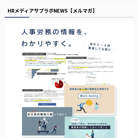
s
HRメディアサプラボNEWS【メルマガ】
E
m
p
t
y