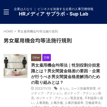
企業は人なり ｜ ビジネスを加速する企業の人事労務情報
HRメディア サプラボ - Sup Lab
HOME
>
男女雇用機会均等法施行規則
男女雇用機会均等法施行規則
Other
労務
男女雇用機会均等法｜性別役割分担意
識とは？男女間賃金格差の要因・企業
が行うべき男女間賃金格差解消のため
の取り組みとは？
2022/11/15
きらら
,
コース別雇用管理
,
ポ
ジティブ・アクション
,
ポジティブ・アクション宣
言
,
ポジティブ・アクション普及促進
,
不利益取り扱
い
,
人事異動
,
人事評価
,
人事評価基準
,
労働基準法
,