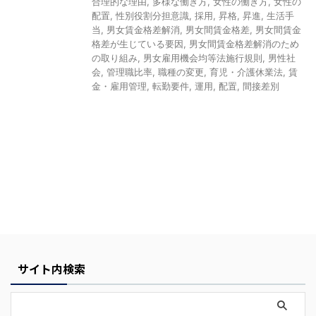
合理的な理由
,
多様な働き方
,
女性の働き方
,
女性の
配置
,
性別役割分担意識
,
採用
,
昇格
,
昇進
,
生活手
当
,
男女賃金格差解消
,
男女間賃金格差
,
男女間賃金
格差が生じている要因
,
男女間賃金格差解消のため
の取り組み
,
男女雇用機会均等法施行規則
,
男性社
会
,
管理職比率
,
職種の変更
,
育児・介護休業法
,
賃
金・雇用管理
,
転勤要件
,
運用
,
配置
,
間接差別
Y
o
u
r
C
a
r
サイト内検索
t
i