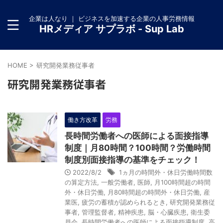
企業は人なり ｜ ビジネスを加速する企業の人事労務情報
HRメディア サプラボ - Sup Lab
HOME
>
研究開発業務従事者
研究開発業務従事者
働き方改革
労務
長時間労働者への医師による面接指導
制度｜月80時間？100時間？労働時間
制度別面接指導の基準をチェック！
2022/8/2
1ヵ月の時間外・休日労働時間数
の算定方法
,
一般労働者
,
医師
,
月100時間超の時間
外・休日労働
,
月80時間超の時間外・休日労働
,
産
業医
,
疲労の蓄積が認められるとき
,
研究開発業務従
事者
,
管理監督者
,
精神疾患
,
脳・心臓疾患
,
衛生委
員会
,
長時間労働者への医師による面接指導制度
,
高