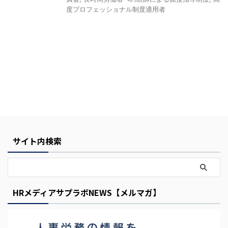
度プロフェッショナル制度適用者
Y
o
u
サイト内検索
r
C
a
r
HRメディアサプラボNEWS【メルマガ】
t
i