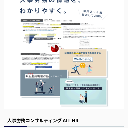
s
E
m
p
t
y
人事労務コンサルティング ALL HR