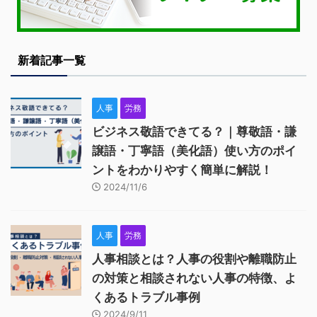
新着記事一覧
人事
労務
ビジネス敬語できてる？｜尊敬語・謙
譲語・丁寧語（美化語）使い方のポイ
ントをわかりやすく簡単に解説！
2024/11/6
人事
労務
人事相談とは？人事の役割や離職防止
の対策と相談されない人事の特徴、よ
くあるトラブル事例
2024/9/11