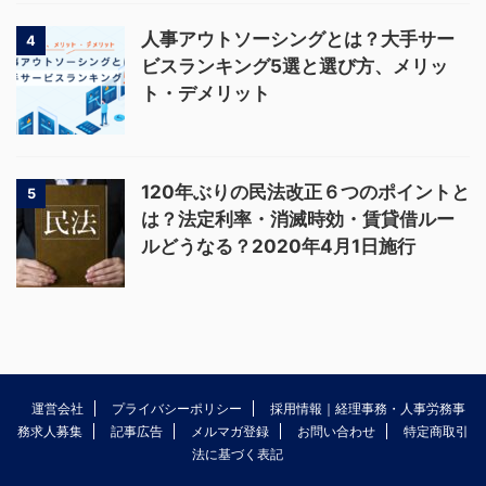
人事アウトソーシングとは？大手サー
4
ビスランキング5選と選び方、メリッ
ト・デメリット
120年ぶりの民法改正６つのポイントと
5
は？法定利率・消滅時効・賃貸借ルー
ルどうなる？2020年4月1日施行
運営会社
プライバシーポリシー
採用情報｜経理事務・人事労務事
務求人募集
記事広告
メルマガ登録
お問い合わせ
特定商取引
法に基づく表記