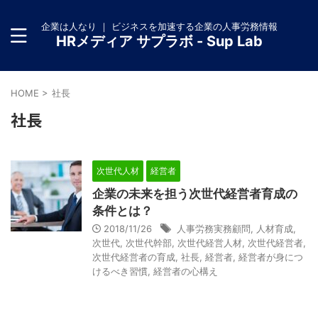
企業は人なり ｜ ビジネスを加速する企業の人事労務情報
HRメディア サプラボ - Sup Lab
HOME
>
社長
社長
次世代人材
経営者
企業の未来を担う次世代経営者育成の
条件とは？
2018/11/26
人事労務実務顧問
,
人材育成
,
次世代
,
次世代幹部
,
次世代経営人材
,
次世代経営者
,
次世代経営者の育成
,
社長
,
経営者
,
経営者が身につ
けるべき習慣
,
経営者の心構え