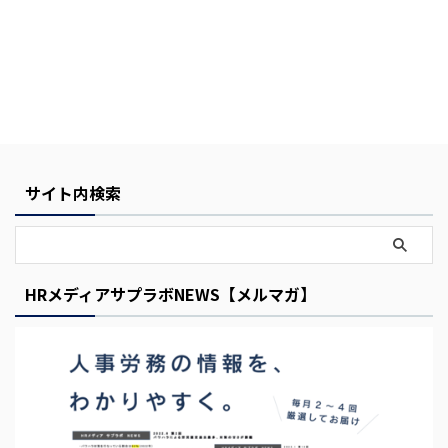
Y
サイト内検索
o
u
r
HRメディアサプラボNEWS【メルマガ】
C
a
r
t
i