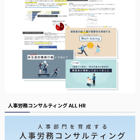
s
E
m
p
t
y
人事労務コンサルティング ALL HR