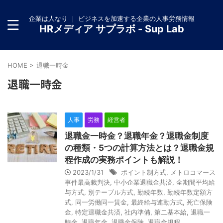
企業は人なり ｜ ビジネスを加速する企業の人事労務情報
HRメディア サプラボ - Sup Lab
HOME
>
退職一時金
退職一時金
人事
労務
経営者
退職金一時金？退職年金？退職金制度
の種類・5つの計算方法とは？退職金規
程作成の実務ポイントも解説！
2023/1/31
ポイント制方式
,
メトロコマース
事件最高裁判決
,
中小企業退職金共済
,
全期間平均給
与方式
,
別テーブル方式
,
勤続年数
,
勤続年数定額方
式
,
同一労働同一賃金
,
最終給与連動方式
,
死亡保険
金
,
特定退職金共済
,
社内準備
,
第二基本給
,
退職一
時金
,
退職年金
,
退職金保険
,
退職金規程