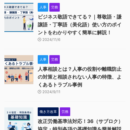
人事
労務
ビジネス敬語できてる？｜尊敬語・謙
譲語・丁寧語（美化語）使い方のポイ
ントをわかりやすく簡単に解説！
2024/11/6
人事
労務
人事相談とは？人事の役割や離職防止
の対策と相談されない人事の特徴、よ
くあるトラブル事例
2024/9/11
働き方改革
労務
改正労働基準法対応！36（サブロク）
協定・特別条項の基礎知識を簡単解説