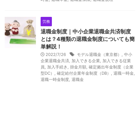
労務
退職金制度｜中小企業退職金共済制度
とは？4種類の退職金制度についても簡
単解説！
2022/7/26
モデル退職金（東京都）
,
中小
企業退職金共済
,
加入できる企業
,
加入できる従業
Y
員
,
加入手続き
,
掛金月額
,
確定拠出年金制度（企業
型DC）
,
確定給付企業年金制度（DB）
,
退職一時金
,
o
退職一時金制度
,
退職金
u
r
C
a
r
t