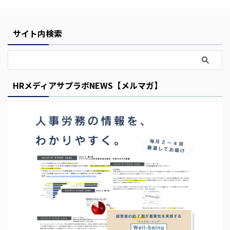
i
s
E
サイト内検索
m
p
t
HRメディアサプラボNEWS【メルマガ】
y