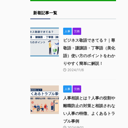
新着記事一覧
人事
労務
ビジネス敬語できてる？｜尊
敬語・謙譲語・丁寧語（美化
語）使い方のポイントをわか
りやすく簡単に解説！
2024/11/6
人事
労務
人事相談とは？人事の役割や
離職防止の対策と相談されな
い人事の特徴、よくあるトラ
ブル事例
2024/9/11