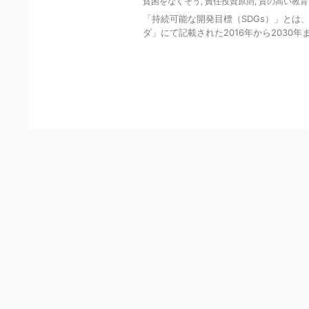
貧困をなくそう
,
責任投資原則
,
質の高い教育
「持続可能な開発目標（SDGs）」とは、
ダ」にて記載された2016年から2030年
Y
o
u
r
C
a
r
t
i
s
E
m
p
t