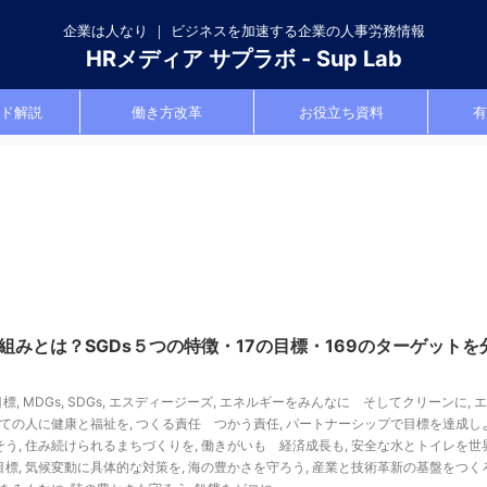
企業は人なり ｜ ビジネスを加速する企業の人事労務情報
HRメディア サプラボ - Sup Lab
ド解説
働き方改革
お役立ち資料
有
り組みとは？SGDs５つの特徴・17の目標・169のターゲットを
目標
,
MDGs
,
SDGs
,
エスディージーズ
,
エネルギーをみんなに そしてクリーンに
,
エ
ての人に健康と福祉を
,
つくる責任 つかう責任
,
パートナーシップで目標を達成し
そう
,
住み続けられるまちづくりを
,
働きがいも 経済成長も
,
安全な水とトイレを世
目標
,
気候変動に具体的な対策を
,
海の豊かさを守ろう
,
産業と技術革新の基盤をつく