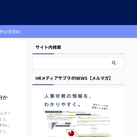
料会員登録
サイト内検索
HRメディアサプラボNEWS【メルマガ】
分か
ムディ
よう
,
界中に
,
ろう
,