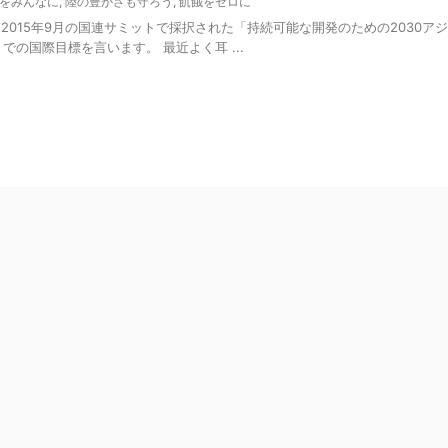
をみんなに
,
陸の豊かさも守ろう
,
飢餓をゼロに
2015年9月の国連サミットで採択された「持続可能な開発のための2030ア
までの国際目標を言います。 最近よく耳 ...