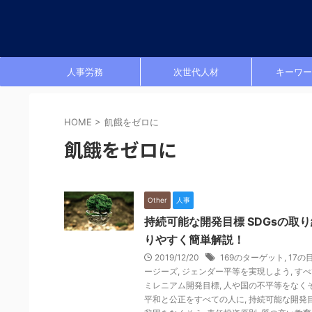
人事労務
次世代人材
キーワー
HOME
>
飢餓をゼロに
飢餓をゼロに
Other
人事
持続可能な開発目標 SDGsの取
りやすく簡単解説！
2019/12/20
169のターゲット
,
17の
ージーズ
,
ジェンダー平等を実現しよう
,
すべ
ミレニアム開発目標
,
人や国の不平等をなく
平和と公正をすべての人に
,
持続可能な開発