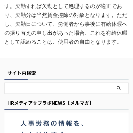
す。欠勤すれば欠勤として処理するのが適正であ
り、欠勤分は当然賃金控除の対象となります。ただ
し、欠勤日について、労働者から事後に有給休暇へ
の振り替えの申し出があった場合、これを有給休暇
として認めることは、使用者の自由となります。
Y
o
サイト内検索
u
r
C
a
HRメディアサプラボNEWS【メルマガ】
r
t
i