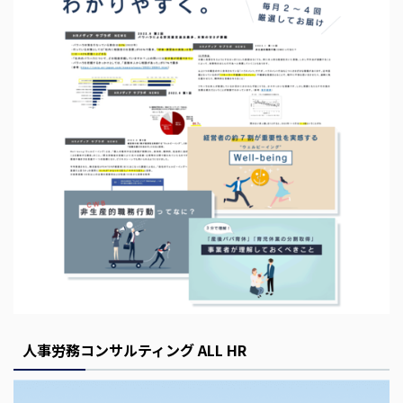
s
E
m
p
t
y
人事労務コンサルティング ALL HR