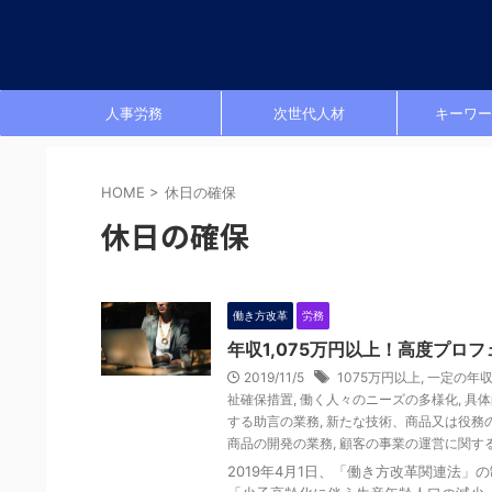
人事労務
次世代人材
キーワー
HOME
>
休日の確保
休日の確保
働き方改革
労務
年収1,075万円以上！高度プ
2019/11/5
1075万円以上
,
一定の年
祉確保措置
,
働く人々のニーズの多様化
,
具体
する助言の業務
,
新たな技術、商品又は役務
商品の開発の業務
,
顧客の事業の運営に関す
2019年4月1日、「働き方改革関連法