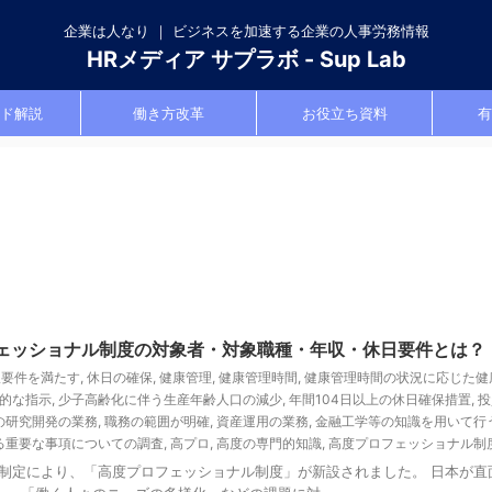
企業は人なり ｜ ビジネスを加速する企業の人事労務情報
HRメディア サプラボ - Sup Lab
ド解説
働き方改革
お役立ち資料
有
ロフェッショナル制度の対象者・対象職種・年収・休日要件とは？
収要件を満たす
,
休日の確保
,
健康管理
,
健康管理時間
,
健康管理時間の状況に応じた健
的な指示
,
少子高齢化に伴う生産年齢人口の減少
,
年間104日以上の休日確保措置
,
投
の研究開発の業務
,
職務の範囲が明確
,
資産運用の業務
,
金融工学等の知識を用いて行
る重要な事項についての調査
,
高プロ
,
高度の専門的知識
,
高度プロフェッショナル制
」の制定により、「高度プロフェッショナル制度」が新設されました。 日本が直