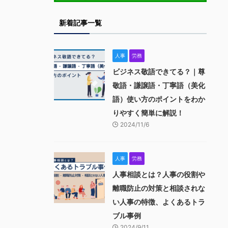
新着記事一覧
人事
労務
ビジネス敬語できてる？｜尊
敬語・謙譲語・丁寧語（美化
語）使い方のポイントをわか
りやすく簡単に解説！
2024/11/6
人事
労務
人事相談とは？人事の役割や
離職防止の対策と相談されな
い人事の特徴、よくあるトラ
ブル事例
2024/9/11