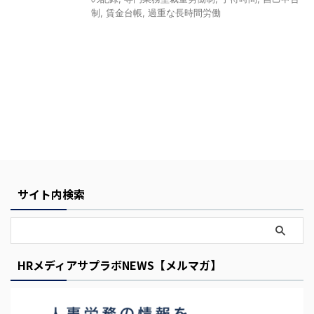
制
,
賃金台帳
,
過重な長時間労働
Y
o
u
サイト内検索
r
C
a
r
HRメディアサプラボNEWS【メルマガ】
t
i