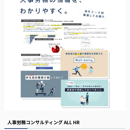
s
E
m
p
t
y
人事労務コンサルティング ALL HR