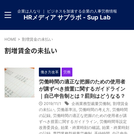
企業は人なり ｜ ビジネスを加速する企業の人事労務情報
HRメディア サプラボ - Sup Lab
HOME
>
割増賃金の未払い
割増賃金の未払い
働き方改革
労務
労働時間の適正な把握のための使用者
が講ずべき措置に関するガイドライン
｜自己申告制とは？罰則はどうなる？
2019/11/1
企画業務型裁量労働制
,
割増賃金
の未払い
,
労働基準法
,
労働時間の考え方
,
労働時間
の記録
,
労働時間の適正な把握のための使用者が講
ずべき措置に関するガイドライン
,
労働時間等設定
改善委員会
,
始業・終業時刻の確認
,
始業・終業時刻
の記録
,
専門業務型裁量労働制
,
手待時間
,
自己申告