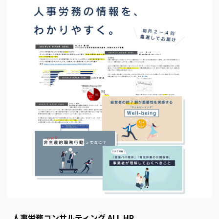
s
E
m
p
t
y
人事労務コンサルティング ALL HR