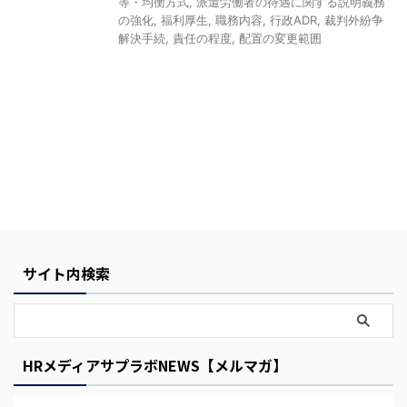
等・均衡方式
,
派遣労働者の待遇に関する説明義務
の強化
,
福利厚生
,
職務内容
,
行政ADR
,
裁判外紛争
解決手続
,
責任の程度
,
配置の変更範囲
Y
o
u
r
サイト内検索
C
a
r
t
HRメディアサプラボNEWS【メルマガ】
i