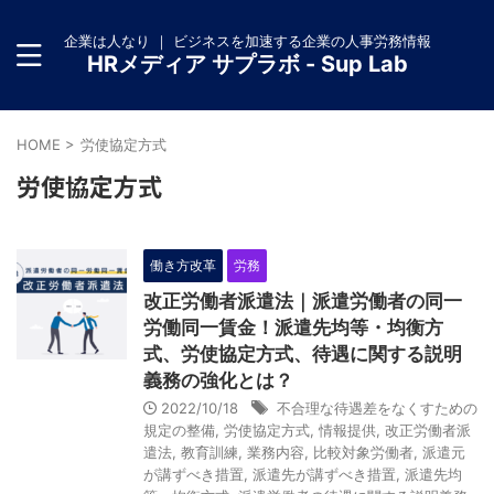
企業は人なり ｜ ビジネスを加速する企業の人事労務情報
HRメディア サプラボ - Sup Lab
HOME
>
労使協定方式
労使協定方式
働き方改革
労務
改正労働者派遣法｜派遣労働者の同一
労働同一賃金！派遣先均等・均衡方
式、労使協定方式、待遇に関する説明
義務の強化とは？
2022/10/18
不合理な待遇差をなくすための
規定の整備
,
労使協定方式
,
情報提供
,
改正労働者派
遣法
,
教育訓練
,
業務内容
,
比較対象労働者
,
派遣元
が講ずべき措置
,
派遣先が講ずべき措置
,
派遣先均