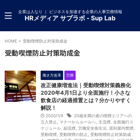
企業は人なり ｜ ビジネスを加速する企業の人事労務情報
HRメディア サプラボ - Sup Lab
HOME
>
受動喫煙防止対策助成金
受動喫煙防止対策助成金
働き方改革
労務
改正健康増進法｜受動喫煙対策義務化
2020年4月1日より全面施行！小さな
飲食店の経過措置とは？分かりやすく
解説！
2020/1/9
20歳未満の者の喫煙エリアへの
立入禁止
,
マナーからルールへ
,
主流煙
,
全面施行ス
ケジュール
,
副流煙
,
労働安全衛生法
,
原則屋内禁煙
,
受動喫煙
,
受動喫煙の防止
,
受動喫煙防止対策助成