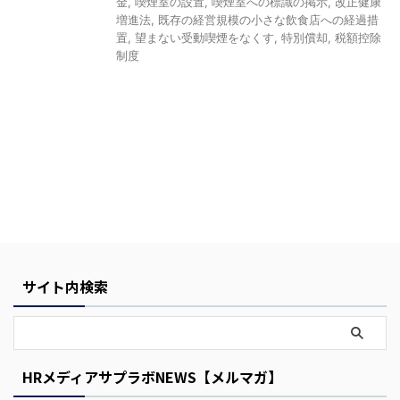
金
,
喫煙室の設置
,
喫煙室への標識の掲示
,
改正健康
増進法
,
既存の経営規模の小さな飲食店への経過措
置
,
望まない受動喫煙をなくす
,
特別償却
,
税額控除
制度
Y
o
u
r
C
サイト内検索
a
r
t
HRメディアサプラボNEWS【メルマガ】
i