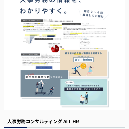
s
E
m
p
t
y
人事労務コンサルティング ALL HR