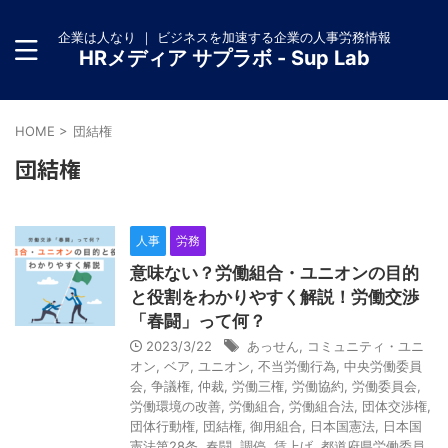
企業は人なり ｜ ビジネスを加速する企業の人事労務情報
HRメディア サプラボ - Sup Lab
HOME
>
団結権
団結権
人事
労務
意味ない？労働組合・ユニオンの目的
と役割をわかりやすく解説！労働交渉
「春闘」って何？
2023/3/22
あっせん
,
コミュニティ・ユニ
オン
,
ベア
,
ユニオン
,
不当労働行為
,
中央労働委員
会
,
争議権
,
仲裁
,
労働三権
,
労働協約
,
労働委員会
,
労働環境の改善
,
労働組合
,
労働組合法
,
団体交渉権
,
団体行動権
,
団結権
,
御用組合
,
日本国憲法
,
日本国
憲法第28条
,
春闘
,
調停
,
賃上げ
,
都道府県労働委員