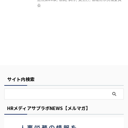
会
Y
o
u
サイト内検索
r
C
a
r
HRメディアサプラボNEWS【メルマガ】
t
i