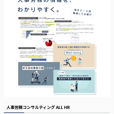
s
E
m
p
t
y
人事労務コンサルティング ALL HR