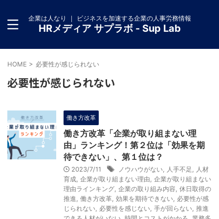
企業は人なり ｜ ビジネスを加速する企業の人事労務情報
HRメディア サプラボ - Sup Lab
HOME
>
必要性が感じられない
必要性が感じられない
働き方改革
働き方改革「企業が取り組まない理
由」ランキング！第２位は「効果を期
待できない」、第１位は？
2023/7/11
ノウハウがない
,
人手不足
,
人材
育成
,
企業が取り組まない理由
,
企業が取り組まない
理由ラインキング
,
企業の取り組み内容
,
休日取得の
推進
,
働き方改革
,
効果を期待できない
,
必要性が感
じられない
,
必要性を感じない
,
手が回らない
,
推進
できる人材がいない
,
時間とコストがかかる
,
業務多