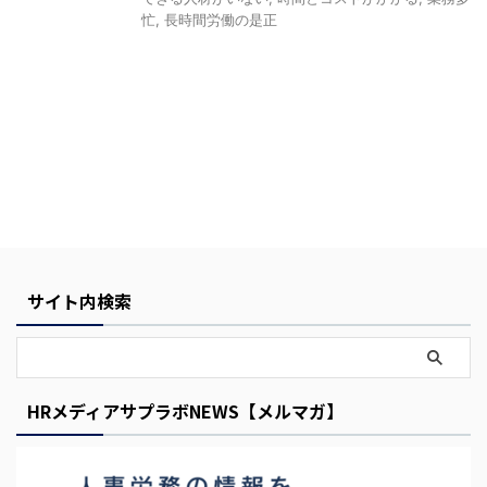
忙
,
長時間労働の是正
Y
o
u
サイト内検索
r
C
a
r
HRメディアサプラボNEWS【メルマガ】
t
i