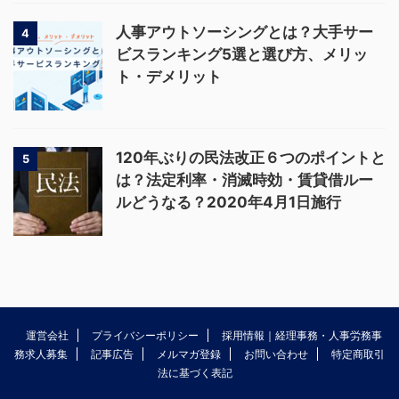
人事アウトソーシングとは？大手サー
4
ビスランキング5選と選び方、メリッ
ト・デメリット
120年ぶりの民法改正６つのポイントと
5
は？法定利率・消滅時効・賃貸借ルー
ルどうなる？2020年4月1日施行
運営会社
プライバシーポリシー
採用情報｜経理事務・人事労務事
務求人募集
記事広告
メルマガ登録
お問い合わせ
特定商取引
法に基づく表記