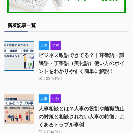
新着記事一覧
人事
労務
ビジネス敬語できてる？｜尊敬語・謙
譲語・丁寧語（美化語）使い方のポイ
ントをわかりやすく簡単に解説！
2024/11/6
人事
労務
人事相談とは？人事の役割や離職防止
の対策と相談されない人事の特徴、よ
くあるトラブル事例
2024/9/11