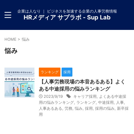
企業は人なり ｜ ビジネスを加速する企業の人事労務情報
HRメディア サプラボ - Sup Lab
HOME
>
悩み
悩み
ランキング
採用
【人事労務現場の本音あるある】よく
ある中途採用の悩みランキング
2023/9/19
キャリア採用
,
よくある中途採
用の悩みランキング
,
ランキング
,
中途採用
,
人事
,
人事あるある
,
労務
,
悩み
,
採用
,
採用の悩み
,
新卒採
用