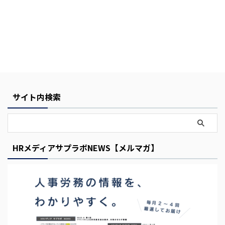
Y
サイト内検索
o
u
r
HRメディアサプラボNEWS【メルマガ】
C
a
r
t
i