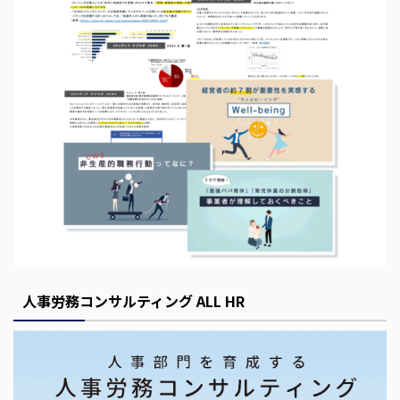
s
E
m
p
t
y
人事労務コンサルティング ALL HR