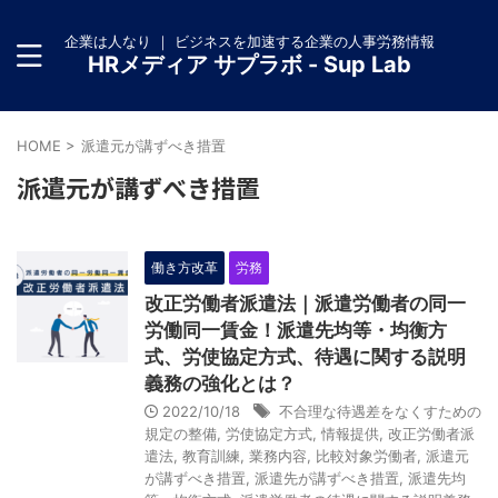
企業は人なり ｜ ビジネスを加速する企業の人事労務情報
HRメディア サプラボ - Sup Lab
HOME
>
派遣元が講ずべき措置
派遣元が講ずべき措置
働き方改革
労務
改正労働者派遣法｜派遣労働者の同一
労働同一賃金！派遣先均等・均衡方
式、労使協定方式、待遇に関する説明
義務の強化とは？
2022/10/18
不合理な待遇差をなくすための
規定の整備
,
労使協定方式
,
情報提供
,
改正労働者派
遣法
,
教育訓練
,
業務内容
,
比較対象労働者
,
派遣元
が講ずべき措置
,
派遣先が講ずべき措置
,
派遣先均