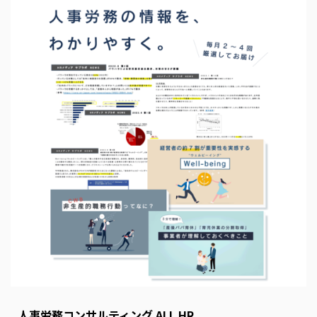
s
E
m
p
t
y
人事労務コンサルティング ALL HR