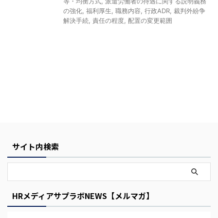
等・均衡方式
,
派遣労働者の待遇に関する説明義務
の強化
,
福利厚生
,
職務内容
,
行政ADR
,
裁判外紛争
解決手続
,
責任の程度
,
配置の変更範囲
Y
o
u
r
サイト内検索
C
a
r
t
HRメディアサプラボNEWS【メルマガ】
i