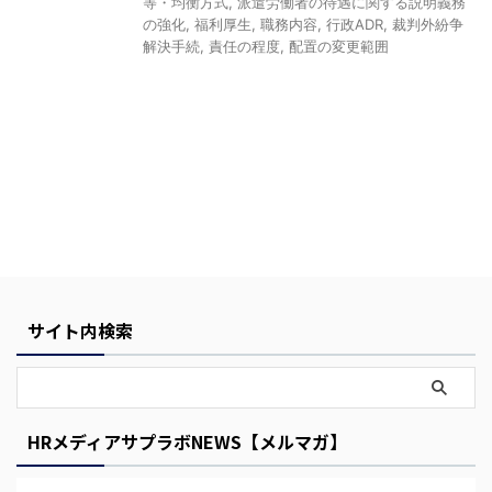
等・均衡方式
,
派遣労働者の待遇に関する説明義務
の強化
,
福利厚生
,
職務内容
,
行政ADR
,
裁判外紛争
解決手続
,
責任の程度
,
配置の変更範囲
Y
o
u
r
サイト内検索
C
a
r
t
HRメディアサプラボNEWS【メルマガ】
i