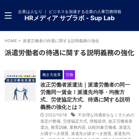
企業は人なり ｜ ビジネスを加速する企業の人事労務情報
HRメディア サプラボ - Sup Lab
HOME
>
派遣労働者の待遇に関する説明義務の強化
派遣労働者の待遇に関する説明義務の強化
働き方改革
労務
改正労働者派遣法｜派遣労働者の同一
労働同一賃金！派遣先均等・均衡方
式、労使協定方式、待遇に関する説明
義務の強化とは？
2022/10/18
不合理な待遇差をなくすための
規定の整備
,
労使協定方式
,
情報提供
,
改正労働者派
遣法
,
教育訓練
,
業務内容
,
比較対象労働者
,
派遣元
が講ずべき措置
,
派遣先が講ずべき措置
,
派遣先均