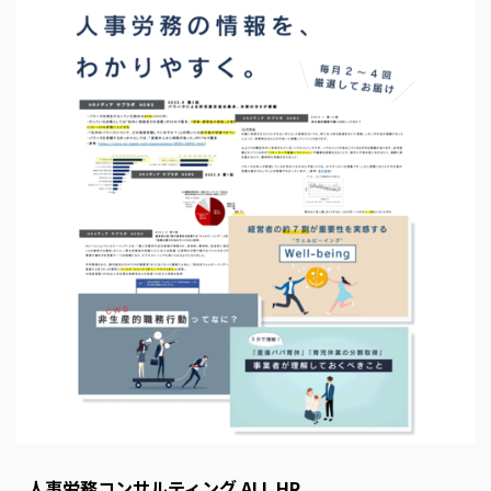
s
E
m
p
t
y
人事労務コンサルティング ALL HR