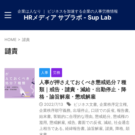
企業は人なり ｜ ビジネスを加速する企業の人事労務情報
HRメディア サプラボ - Sup Lab
HOME
>
譴責
譴責
人事
労務
人事が押さえておくべき懲戒処分７種
類｜戒告・譴責・減給・出勤停止・降
格・諭旨解雇・懲戒解雇
2022/7/13
ビジネス文書
,
企業秩序定立権
,
企業秩序順守義務
,
出場停止
,
口頭での反省
,
報告書
,
始末書
,
客観的に合理的な理由
,
懲戒処分
,
懲戒権の
濫用
,
懲戒解雇
,
戒告
,
書面での反省
,
減給
,
社会通念
上相当である
,
経緯報告書
,
諭旨解雇
,
譴責
,
降格
,
顛
末書