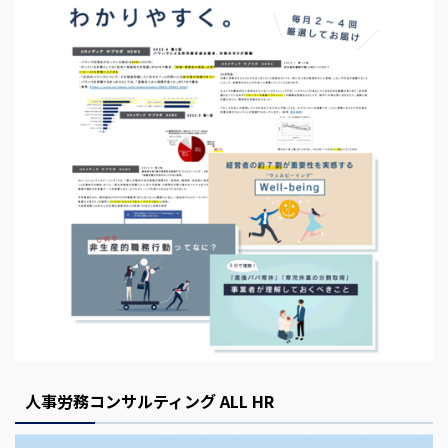
s
E
m
p
t
y
人事労務コンサルティング ALL HR