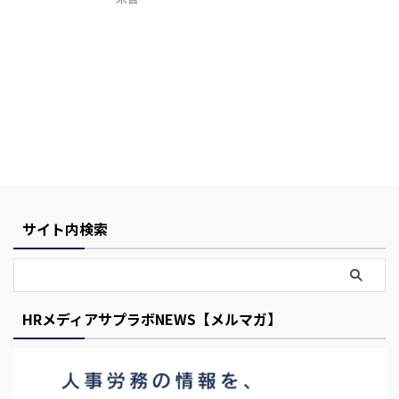
Y
o
u
サイト内検索
r
C
a
HRメディアサプラボNEWS【メルマガ】
r
t
i