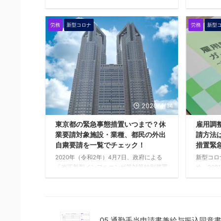
し、昇給
2020年（令和2年）1月14日に厚生労働省
減がある
が発表した「新型コロナウイルス感染症の
労務
新型コロナ
労務
新型
必要があ
影響による雇用調整助成金の特例」が実施
す。 随
されます。本特例は、新型コロナウイルス
納付に過
感染症の影響を受ける事業主が対象です。
てから3
「新型コロナウイルス感染症」により、宿
が多い業
泊施設（旅館・ホテル）及び観光業（旅行
「固定的
会社・観光バス会社）などはツアー等の予
すが、理
約キャンセルが相次ぎ、東京マラソンの一
年金事務
般参加中止、各種講演会・イベント等の中
2020/4/14
を受ける
止・自粛、企業においては、感染症の拡大
か。 今回は
防止対策として時差出勤やテレワーク等の
東京都の緊急事態措置いつまで？休
雇用調整
様々な取り組みが行われています。
業要請対象施設・業種、都民の外出
請方法
※2020年 ...
自粛要請を一覧でチェック！
措置緊
2020年（令和2年）4月7日、政府による
新型コロ
「改正新型インフルエンザ等対策特別措置
め、202
法」に基づき「緊急事態宣言」の発出を受
雇用調整
け、2020年（令和2年）4月10日に東京都
ましたが
の「緊急事態措置」の内容が発表されまし
2021年
た。 主には、東京都内の事業者に対する
りました
休業要請、東京都民に対する外出自粛要請
用調整助
05.通勤手当申請書兼給与振込同意書