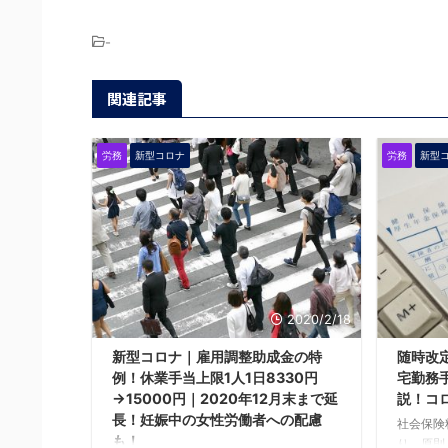
-
関連記事
労務
新型コロナ
労務
新型
2020/2/18
新型コロナ｜雇用調整助成金の特
随時改
例！休業手当上限1人1日8330円
宅勤務
→15000円｜2020年12月末まで延
説！コ
長！妊娠中の女性労働者への配慮
社会保険
も！
り、原則