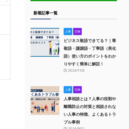
新着記事一覧
人事
労務
ビジネス敬語できてる？｜尊
敬語・謙譲語・丁寧語（美化
語）使い方のポイントをわか
りやすく簡単に解説！
2024/11/6
人事
労務
人事相談とは？人事の役割や
離職防止の対策と相談されな
い人事の特徴、よくあるトラ
ブル事例
2024/9/11