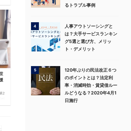
るトラブル事例
門に
ま
い
のよ
人事アウトソーシングと
4
？
は？大手サービスランキン
社内
グ5選と選び方、メリッ
ない
ト・デメリット
例し
回
6/23
「社
120年ぶりの民法改正６つ
5
世
のポイントとは？法定利
援
率・消滅時効・賃貸借ルー
ルどうなる？2020年4月1
第2
等が
日施行
ウ
時休
働者
の世
個