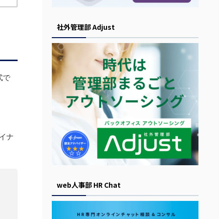
社外管理部 Adjust
式で
イナ
web人事部 HR Chat