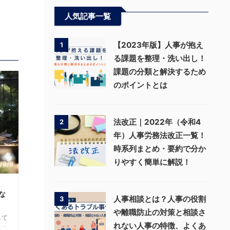
人気記事一覧
【2023年版】人事が抱え
1
る課題を整理・洗い出し！
課題の分類と解決するため
のポイントとは
法改正｜2022年（令和4
2
年）人事労務法改正一覧！
時系列まとめ・要約で分か
りやすく簡単に解説！
/9/9
な
人事相談とは？人事の役割
3
や離職防止の対策と相談さ
して
れない人事の特徴、よくあ
なの