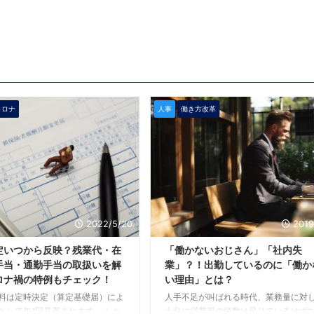
コロナ
人事
働き方改革
2022/5/20
2019
定いつから反映？残業代・在
「働かないおじさん」「社内失
手当・通勤手当の取扱いを解
業」？！出勤しているのに「働か
ロナ禍の特例もチェック！
い理由」とは？
料は定時決定（算定基礎届）によ
人手不足が叫ばれる時代、業務量に対
として年1回見直されます。 しか
十分に従業員の頭数は足りているはず