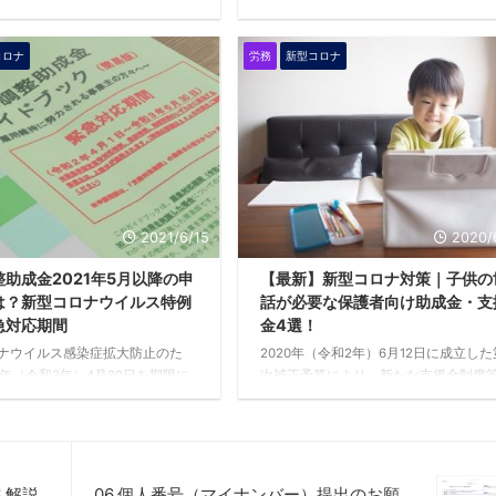
等で月額報酬（賃金）に大きな増
に、全社的な人手不足感や、特定の部
と、随時に社会保険料を変更する
おいて人手不足状態となっていたりし
コロナ
労務
新型コロナ
り、これを「随時改定」と言いま
す。 同じ会社で働いているのに、忙し
時改定をしないと保険料の控除・
人と暇な人が混在している・・・。こ
誤が発生しますが、昇給等があっ
うな状況を社内でよく見かけませんか
ヵ月後に手続きを行うため、漏れ
社会問題化している「働かないおじさ
務と言われています。 また、
ん」、出勤しているのに仕事がない「
賃金の変動」がポイントになりま
失業」社員の存在など、働く人と働か
解不足によりミスが発生します。
人の業務量の違い、一方で業務量に比
所の調査で「月変漏れ」等の指摘
ない賃金の格差が生まれています。 今
2021/6/15
2020/
ことも多いのではないでしょう
は、このような「働かないおじさん」
、4 ...
内失業」の「働かない理 ...
助成金2021年5月以降の申
【最新】新型コロナ対策｜子供の
は？新型コロナウイルス特例
話が必要な保護者向け助成金・支
急対応期間
金4選！
ナウイルス感染症拡大防止のた
2020年（令和2年）6月12日に成立した
1年（令和3年）4月30日を期限に
次補正予算により、新たな支援金制度
助成金の特例措置が講じられてい
創設されました。 今回は、新型コロナ
、この措置が一部変更されて
イルス感染症等により、小学校等が臨
（令和3年）6月30日まで延長とな
業等を行った場合等の理由により、労
。 そこで今回は、5月以降の「雇
に有給休暇を与えた企業、及び「子供
成金の特例措置」の申請方法等に
話」が必要になった労働者（会社員・
 解説
06.個人番号（マイナンバー）提出のお願