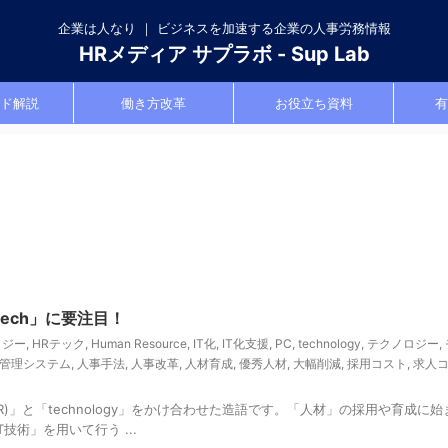
企業は人なり ｜ ビジネスを加速する企業の人事労務情報
HRメディア サプラボ - Sup Lab
ド解説
働き方改革
お役立ち資料
有
ech」に要注目！
ロジー
,
HRテック
,
Human Resource
,
IT化
,
IT化支援
,
PC
,
technology
,
テクノロジー
,
管理システム
,
人事手法
,
人事改革
,
人材育成
,
優秀人材
,
大幅削減
,
採用コスト
,
求人
rce(HR)」と「technology」をかけ合わせた造語です。「人材」の採用や育成に
術」を用いて行う ...