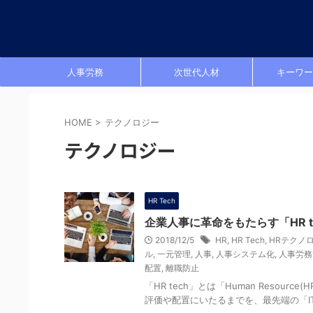
人事労務
次世代人材
キーワー
HOME
>
テクノロジー
テクノロジー
HR Tech
企業人事に革命をもたらす「HR t
2018/12/5
HR
,
HR Tech
,
HRテクノ
ル
,
一元管理
,
人事
,
人事システム化
,
人事労務
配置
,
離職防止
「HR tech」とは「Human Resou
評価や配置にいたるまでを、最先端の「IT技