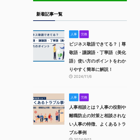
新着記事一覧
人事
労務
ビジネス敬語できてる？｜尊
敬語・謙譲語・丁寧語（美化
語）使い方のポイントをわか
りやすく簡単に解説！
2024/11/6
人事
労務
人事相談とは？人事の役割や
離職防止の対策と相談されな
い人事の特徴、よくあるトラ
ブル事例
2024/9/11