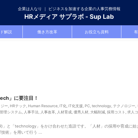
企業は人なり ｜ ビジネスを加速する企業の人事労務情報
HRメディア サプラボ - Sup Lab
ド解説
働き方改革
お役立ち資料
有
ech」に要注目！
ロジー
,
HRテック
,
Human Resource
,
IT化
,
IT化支援
,
PC
,
technology
,
テクノロジー
,
管理システム
,
人事手法
,
人事改革
,
人材育成
,
優秀人材
,
大幅削減
,
採用コスト
,
求人
rce(HR)」と「technology」をかけ合わせた造語です。「人材」の採用や育成に
術」を用いて行う ...