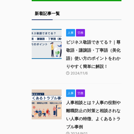
新着記事一覧
人事
労務
ビジネス敬語できてる？｜尊
敬語・謙譲語・丁寧語（美化
語）使い方のポイントをわか
りやすく簡単に解説！
2024/11/6
人事
労務
人事相談とは？人事の役割や
離職防止の対策と相談されな
い人事の特徴、よくあるトラ
ブル事例
2024/9/11