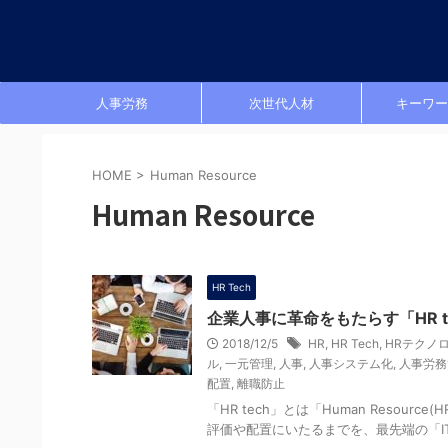
人事労務
次世代人材
キーワー
HOME
>
Human Resource
Human Resource
HR Tech
企業人事に革命をもたらす「HR t
2018/12/5
HR
,
HR Tech
,
HRテクノ
ル
,
一元管理
,
人事
,
人事システム化
,
人事労務
配置
,
離職防止
「HR tech」とは「Human Resou
評価や配置にいたるまでを、最先端の「IT技