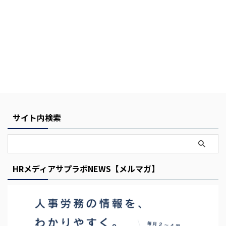
Y
o
サイト内検索
u
r
C
HRメディアサプラボNEWS【メルマガ】
a
r
t
i