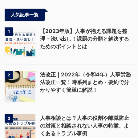
人気記事一覧
【2023年版】人事が抱える課題を整
1
理・洗い出し！課題の分類と解決する
ためのポイントとは
法改正｜2022年（令和4年）人事労務
2
法改正一覧！時系列まとめ・要約で分
かりやすく簡単に解説！
人事相談とは？人事の役割や離職防止
3
の対策と相談されない人事の特徴、よ
くあるトラブル事例