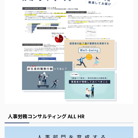
s
E
m
p
t
y
人事労務コンサルティング ALL HR