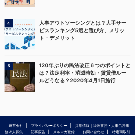
人事アウトソーシングとは？大手サー
4
ビスランキング5選と選び方、メリッ
ト・デメリット
120年ぶりの民法改正６つのポイントと
5
は？法定利率・消滅時効・賃貸借ルー
ルどうなる？2020年4月1日施行
運営会社
プライバシーポリシー
採用情報｜経理事務・人事労務事
務求人募集
記事広告
メルマガ登録
お問い合わせ
特定商取引