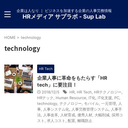
企業は人なり ｜ ビジネスを加速する企業の人事労務情報
HRメディア サプラボ - Sup Lab
HOME
>
technology
technology
HR Tech
企業人事に革命をもたらす「HR
tech」に要注目！
2018/12/5
HR
,
HR Tech
,
HRテクノロジー
,
HRテック
,
Human Resource
,
IT化
,
IT化支援
,
PC
,
technology
,
テクノロジー
,
モバイル
,
一元管理
,
人
事
,
人事システム化
,
人事労務管理システム
,
人事手
法
,
人事改革
,
人材育成
,
優秀人材
,
大幅削減
,
採用コ
スト
,
求人コスト
,
配置
,
離職防止