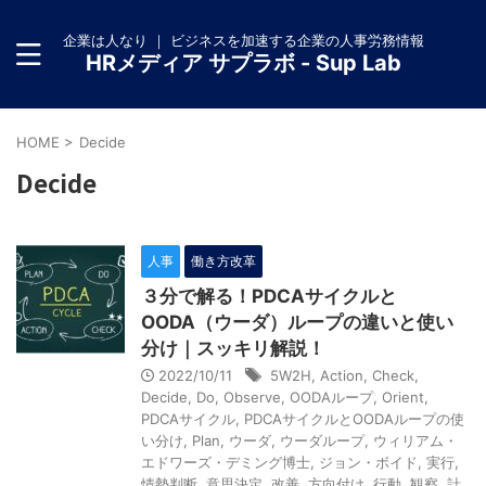
企業は人なり ｜ ビジネスを加速する企業の人事労務情報
HRメディア サプラボ - Sup Lab
HOME
>
Decide
Decide
人事
働き方改革
３分で解る！PDCAサイクルと
OODA（ウーダ）ループの違いと使い
分け｜スッキリ解説！
2022/10/11
5W2H
,
Action
,
Check
,
Decide
,
Do
,
Observe
,
OODAループ
,
Orient
,
PDCAサイクル
,
PDCAサイクルとOODAループの使
い分け
,
Plan
,
ウーダ
,
ウーダループ
,
ウィリアム・
エドワーズ・デミング博士
,
ジョン・ボイド
,
実行
,
情勢判断
,
意思決定
,
改善
,
方向付け
,
行動
,
観察
,
計