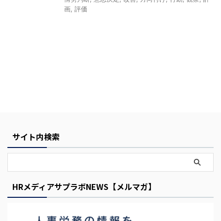
画
,
評価
Y
o
u
サイト内検索
r
C
a
r
HRメディアサプラボNEWS【メルマガ】
t
i