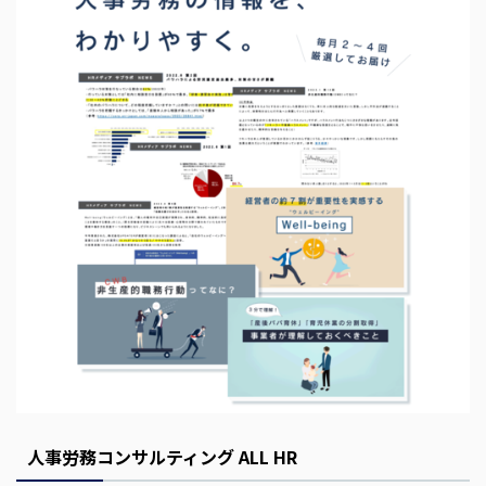
s
E
m
p
t
y
人事労務コンサルティング ALL HR