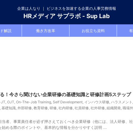
企業は人なり ｜ ビジネスを加速する企業の人事労務情報
HRメディア サプラボ - Sup Lab
ド解説
働き方改革
お役立ち資料
有
る！今さら聞けない企業研修の基礎知識と研修計画5ステップ
-JT
,
OJT
,
On-The-Job Training
,
Self Development
,
インハウス研修
,
ハラスメント
,
基礎知識
,
外部研修
,
教育研修
,
研修
,
社内研修
,
社員研修
,
社外研修
,
組織開発
,
職場
担当者、事業責任者が必ず押さえておくべき企業研修（他には、法人研修、社
始める際のポイントや、基本的な情報を分かりやすく説明 ...