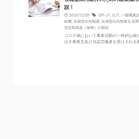
y
説！
2020/12/29
Off-JT
,
OJT
,
一般職業
経費
,
在籍型出向制度
,
在籍型出向制度を活用
安定助成金（仮称）の創設
コロナ禍において事業活動の一時的な縮
出す事業主及び当該労働者を受け入れる事