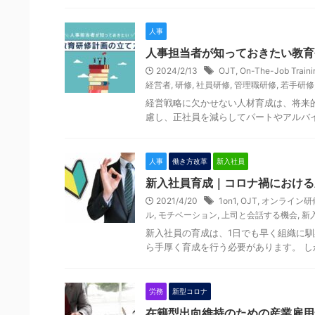
人事
人事担当者が知っておきたい教育
Y
2024/2/13
OJT
,
On-The-Job Traini
o
経営者
,
研修
,
社員研修
,
管理職研修
,
若手研修
u
経営戦略に欠かせない人材育成は、将来
r
慮し、正社員を減らしてパートやアルバイ
C
a
人事
働き方改革
新入社員
r
新入社員育成｜コロナ禍における
t
2021/4/20
1on1
,
OJT
,
オンライン研
i
ル
,
モチベーション
,
上司と会話する機会
,
新
s
新入社員の育成は、1日でも早く組織に
E
ら手厚く育成を行う必要があります。 し
m
p
労務
新型コロナ
t
在籍型出向維持のための産業雇用