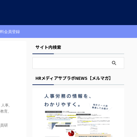
料会員登録
サイト内検索
HRメディアサプラボNEWS【メルマガ】
,
人事
,
外教育
,
員研