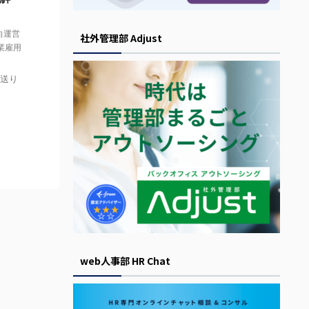
向運営
社外管理部 Adjust
業雇用
送り
web人事部 HR Chat