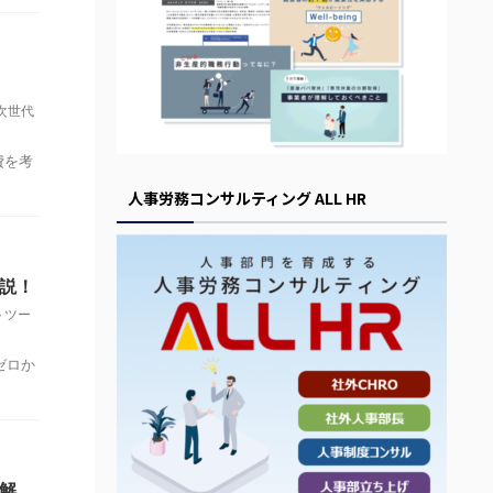
次世代
費を考
人事労務コンサルティング ALL HR
説！
トツー
ゼロか
解