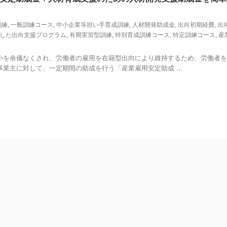
訓練
,
一般訓練コース
,
中小企業等担い手育成訓練
,
人材開発助成金
,
出向初期経費
,
出
した出向支援プログラム
,
有期実習型訓練
,
特別育成訓練コース
,
特定訓練コース
,
産
小を余儀なくされ、労働者の雇用を在籍型出向により維持するため、労働者を
業主に対して、一定期間の助成を行う「産業雇用安定助成 ...