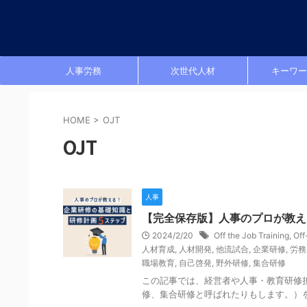
人事労務
次世代人材
キーワー
HOME
>
OJT
OJT
人事
【完全保存版】人事のプロが教え
2024/2/20
Off the Job Training
,
Off
人材育成
,
人材開発
,
他流試合
,
企業研修
,
労務
職場教育
,
自己啓発
,
野外研修
,
集合研修
この記事では、経営者や人事・教育研修
修、集合研修と呼ばれたりもします。）を