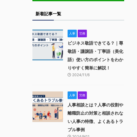
新着記事一覧
人事
労務
ビジネス敬語できてる？｜尊
敬語・謙譲語・丁寧語（美化
語）使い方のポイントをわか
りやすく簡単に解説！
2024/11/6
人事
労務
人事相談とは？人事の役割や
離職防止の対策と相談されな
い人事の特徴、よくあるトラ
ブル事例
2024/9/11