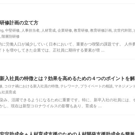
研修計画の立て方
ng
,
中堅研修
,
人事担当者
,
人材育成
,
企業研修
,
教育研修
,
教育研修計画
,
次世代幹部
,
,
階層別研修
的に労働人口が減少していく日本において、重要かつ喫緊の課題です。 人件
トを増やしてきた企業では、正社員に期待する要素が増 ...
新入社員の特徴とは？効果を高めるための４つのポイントを解
修
,
コロナ禍における新入社員の特徴
,
テレワーク
,
プライベートの相談
,
マネジメン
入社員育成
馴染み、活躍できるようになるために重要です。特に、新卒入社の社員には、
かし、現在は新型コロナウイルスの影響もあり、育成を ...
安定助成金＋人材育成支援のための人材開発支援助成金を簡単