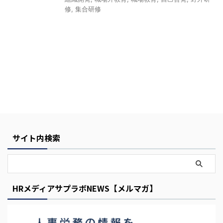
修
,
集合研修
Y
o
u
サイト内検索
r
C
a
r
HRメディアサプラボNEWS【メルマガ】
t
i