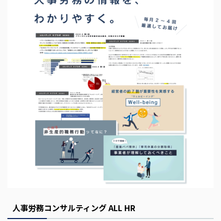
s
E
m
p
t
y
人事労務コンサルティング ALL HR