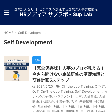
企業は人なり ｜ ビジネスを加速する企業の人事労務情報
HRメディア サプラボ - Sup Lab
HOME
>
Self Development
Self Development
人事
【完全保存版】人事のプロが教える！
今さら聞けない企業研修の基礎知識と
研修計画5ステップ
2024/2/20
Off the Job Training
,
Off-JT
,
OJT
,
On-The-Job Training
,
Self Development
,
イ
ンハウス研修
,
ハラスメント
,
人事
,
人材育成
,
人材
開発
,
他流試合
,
企業研修
,
労務
,
基礎知識
,
外部研
修
,
教育研修
,
研修
,
社内研修
,
社員研修
,
社外研修
,
組織開発
,
職場外教育
,
職場教育
,
自己啓発
,
野外研