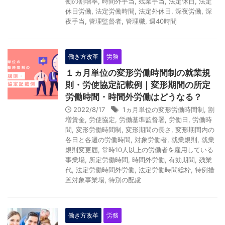
働の割増率
,
時間外手当
,
残業手当
,
法定休日
,
法定
休日労働
,
法定労働時間
,
法定外休日
,
深夜労働
,
深
夜手当
,
管理監督者
,
管理職
,
週40時間
働き方改革
労務
１ヵ月単位の変形労働時間制の就業規
則・労使協定記載例｜変形期間の所定
労働時間・時間外労働はどうなる？
2022/8/17
1ヵ月単位の変形労働時間制
,
割
増賃金
,
労使協定
,
労働基準監督署
,
労働日
,
労働時
Y
間
,
変形労働時間制
,
変形期間の長さ
,
変形期間内の
各日と各週の労働時間
,
対象労働者
,
就業規則
,
就業
o
規則変更届
,
常時10人以上の労働者を雇用している
u
事業場
,
所定労働時間
,
時間外労働
,
有効期間
,
残業
代
,
法定労働時間外労働
,
法定労働時間総枠
,
特例措
r
置対象事業場
,
特別の配慮
C
a
働き方改革
労務
r