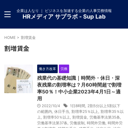
企業は人なり ｜ ビジネスを加速する企業の人事労務情報
HRメディア サプラボ - Sup Lab
HOME
>
割増賃金
割増賃金
働き方改革
労務
残業代の基礎知識｜時間外・休日・深
夜残業の割増率は？月60時間超で割増
率50％！中小企業2023年4月1日～適
用
2022/10/4
1日8時間
,
2割5分以上5割以下
の範囲内
,
休日手当
,
割増率25％以上
,
割増率35％以
上
,
割増率50％以上
,
割増賃金
,
労働基準法第35条
,
労働基準法第37条
,
労働規制
,
時間外労働
,
時間外労