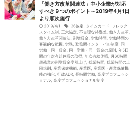
「働き方改革関連法」中小企業が対応
t
すべき９つのポイント～2019年4月1日
i
より順次施行
s
2019/4/1
36協定
,
タイムカード
,
フレック
スタイム制
,
三六協定
,
不合理な待遇差
,
働き方改革
,
E
働き方改革関連法
,
割増賃金
,
労働時間
,
労働時間の
m
客観的な把握
,
労務
,
勤務間インターバル制度
,
同一
労働・同一賃金
,
同一労働・同一賃金の原則
,
年5日
p
間の年次有給休暇の取得
,
年次有給休暇
,
月60時間
t
超残業の割増賃金率引上げ
,
残業時間
,
残業時間の上
限規制
,
産業保健機能
,
産業医
,
産業医・産業保健機
y
能の強化
,
行政ADR
,
長時間労働
,
高度プロフェッシ
ョナル
,
高度プロフェッショナル制度