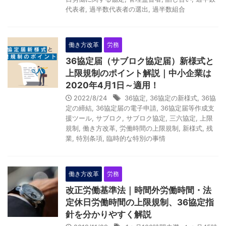
代表者
,
過半数代表者の選出
,
過半数組合
働き方改革
労務
36協定届（サブロク協定届）新様式と
上限規制のポイント解説｜中小企業は
2020年4月1日～適用！
2022/8/24
36協定
,
36協定の新様式
,
36協
定の締結
,
36協定届の電子申請
,
36協定届等作成支
援ツール
,
サブロク
,
サブロク協定
,
三六協定
,
上限
規制
,
働き方改革
,
労働時間の上限規制
,
新様式
,
残
業
,
特別条項
,
臨時的な特別の事情
Y
o
u
働き方改革
労務
r
改正労働基準法｜時間外労働時間・法
C
定休日労働時間の上限規制、36協定指
針を分かりやすく解説
a