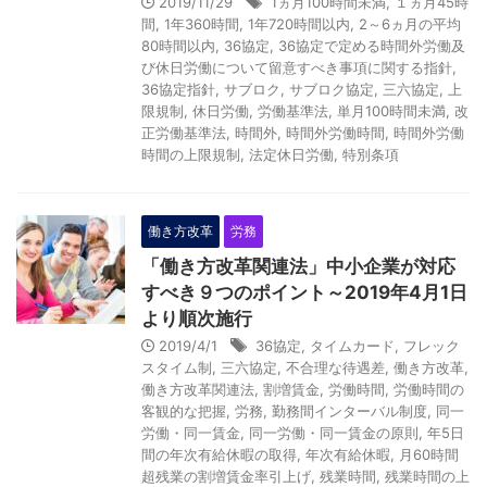
2019/11/29
1ヵ月100時間未満
,
１ヵ月45時
r
間
,
1年360時間
,
1年720時間以内
,
2～6ヵ月の平均
t
80時間以内
,
36協定
,
36協定で定める時間外労働及
び休日労働について留意すべき事項に関する指針
,
i
36協定指針
,
サブロク
,
サブロク協定
,
三六協定
,
上
s
限規制
,
休日労働
,
労働基準法
,
単月100時間未満
,
改
正労働基準法
,
時間外
,
時間外労働時間
,
時間外労働
E
時間の上限規制
,
法定休日労働
,
特別条項
m
p
働き方改革
労務
t
「働き方改革関連法」中小企業が対応
y
すべき９つのポイント～2019年4月1日
より順次施行
2019/4/1
36協定
,
タイムカード
,
フレック
スタイム制
,
三六協定
,
不合理な待遇差
,
働き方改革
,
働き方改革関連法
,
割増賃金
,
労働時間
,
労働時間の
客観的な把握
,
労務
,
勤務間インターバル制度
,
同一
労働・同一賃金
,
同一労働・同一賃金の原則
,
年5日
間の年次有給休暇の取得
,
年次有給休暇
,
月60時間
超残業の割増賃金率引上げ
,
残業時間
,
残業時間の上