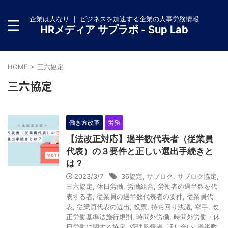
企業は人なり ｜ ビジネスを加速する企業の人事労務情報
HRメディア サプラボ - Sup Lab
HOME
>
三六協定
三六協定
働き方改革
労務
【法改正対応】過半数代表者（従業員
代表）の３要件と正しい選出手続きと
は？
2023/3/7
36協定
,
サブロク
,
サブロク協定
,
三六協定
,
休日労働
,
労働組合
,
労働者の過半数を代
表する者
,
従業員の過半数代表者の要件
,
従業員代
表
,
従業員代表の選出
,
投票
,
持ち回り決議
,
挙手
,
改
正労働基準法施行規則
,
時間外労働
,
時間外労働・休
日労働に関する協定
,
管理監督者
,
話し合い
,
過半数