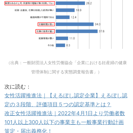
（出典：一般財団法人女性労働協会「企業における妊産婦の健康
管理体制に関する実態調査報告書」）
次に読む：
女性活躍推進法｜【えるぼし認定企業】えるぼし認
定の３段階、評価項目５つの認定基準とは？
改正女性活躍推進法｜2022年4月1日より労働者数
101人以上300人以下の事業主も一般事業行動計画
策定・届出義務化！