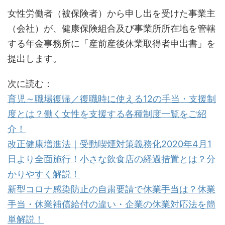
女性労働者（被保険者）から申し出を受けた事業主
（会社）が、健康保険組合及び事業所所在地を管轄
する年金事務所に「産前産後休業取得者申出書」を
提出します。
次に読む：
育児～職場復帰／復職時に使える12の手当・支援制
度とは？働く女性を支援する各種制度一覧をご紹
介！
改正健康増進法｜受動喫煙対策義務化2020年4月1
日より全面施行！小さな飲食店の経過措置とは？分
かりやすく解説！
新型コロナ感染防止の自粛要請で休業手当は？休業
手当・休業補償給付の違い・企業の休業対応法を簡
単解説！