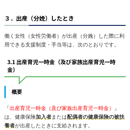
多くの企業で
人材教育が上手
容 ・人事労務コ
え、担当者よ
、研修などで
くいっていない
ンサルティン
ご連絡させて
施するプログ
企業も少なくは
グ ALL HR ・バ
ただきます。 
３．出産（分娩）したとき
ムの選定に力
ありません。リ
ックオフィスア
会社名 *必須 
入れていま
ーダーとは先頭
ウトソーシン
所在地 * ●ビル
。なかでも次
に立つポジショ
グ 社外管理部
●所属部門 ●
働く女性（女性労働者）が出産（分娩）した際に利
代の経営者を
ンだからこそ大
Adjust ・HR専門
職 お名前 * 
てていくため
きな壁にぶつか
オンラインチャ
ルアドレス * 
用できる支援制度・手当等は、次のとおりです。
プログラムは
る事もあります
ット相談&コンサ
話番号 * ●お
要だといえる
し、チームをま
ル web人事部
い合わせ項目
しょう。その
とめモチベーシ
HR Chat ・オン
つ選択してく
3.1 出産育児一時金（及び家族出産育児一時
め現在の経営
ョンを上げてい
ラインサロン 人
さい。 * サプ
金）
や人事担当者
かなければなら
事革命SC ・各種
ボ記事につい
、次世代経営
ないので大きな
セミナー・イベ
バックオフィ
に必要な条件
役割を担う存在
ント・講演会・
アウトソーシ
把握しておく
です。そこで今
研修の企画・実
グ 社外管理部
概要
要がありま
回はリーダーに
施 取引銀行 三井
Adjustについ
。 目次 次世代
必要な要素や、
住友銀行、みず
チャット相談
営者に必要な
次世代のリーダ
ほ銀行
コンサル we
「
出産育児一時金（及び家族出産育児一時金）
」
構え 次世代経
ーの育成につい
事部 HR Cha
は、健康保険
加入者
または
配偶者の健康保険の被扶
者が身につけ
てまとめていき
ついて人事労
べき習慣 次世
ます。 目次 リー
コンサル ALL 
養者
が出産したときに支給されます。
経営者がそな
ダーに必要とさ
について人手