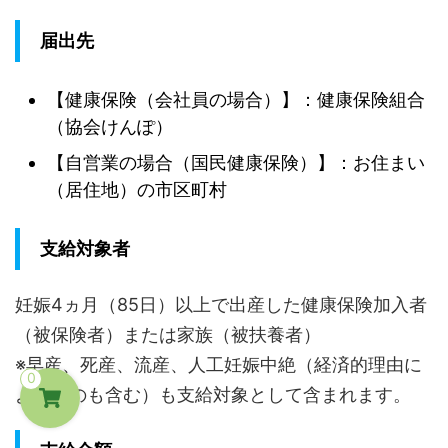
るべき役割 ま
れる要素とは？
足克服オンラ
め：次世代経
リーダーが次の
ンサロン ...
届出先
者に必要な条
リーダーを育て
 条件1. 次世代
る まとめ：次世
営者に必要な
代のリーダーは
【健康保険（会社員の場合）】：健康保険組合
構え 次世代の
待つだけでは出
（協会けんぽ）
営者を育成す
てこない 1. リー
に ...
ダーに必要とさ
【自営業の場合（国民健康保険）】：お住まい
れる要 ...
（居住地）の市区町村
支給対象者
妊娠4ヵ月（85日）以上で出産した健康保険加入者
（被保険者）または家族（被扶養者）
※早産、死産、流産、人工妊娠中絶（経済的理由に
0
よるものも含む）も支給対象として含まれます。