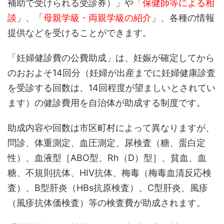
補助で受けられる受診券）」や「
保健師等による相
談
」、「
母親学級・両親学級の紹介
」、各種の情報
提供などを受けることができます。
「妊婦健診費の公費助成」は、妊娠が確定してから
のおおよそ14回分（妊婦が出産までに妊婦健康診査
を受診する回数は、14回程度が望ましいとされてい
ます）の健診費用を自治体が助成する制度です。
助成内容や回数は市区町村によって異なりますが、
問診、体重測定、血圧測定、尿検査（糖、蛋白定
性）、血液型［ABO型、Rh（D）型］、貧血、血
糖、不規則抗体、HIV抗体、梅毒（梅毒血清反応検
査）、B型肝炎（HBs抗原検査）、C型肝炎、風疹
（風疹抗体価検査）等の検査費が助成されます。