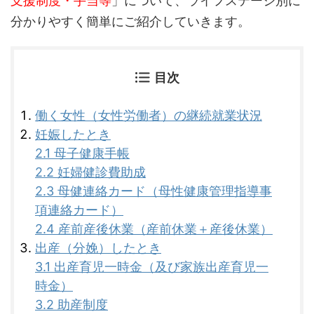
支援制度・手当等
」について、ライフステージ別に
分かりやすく簡単にご紹介していきます。
目次
働く女性（女性労働者）の継続就業状況
妊娠したとき
2.1 母子健康手帳
2.2 妊婦健診費助成
2.3 母健連絡カード（母性健康管理指導事
項連絡カード）
2.4 産前産後休業（産前休業＋産後休業）
出産（分娩）したとき
3.1 出産育児一時金（及び家族出産育児一
時金）
3.2 助産制度