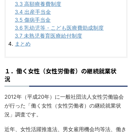
3.3 高額療養費制度
3.4 出産手当金
3.5 傷病手当金
3.6 乳幼児等・こども医療費助成制度
3.7 未熟児養育医療給付制度
まとめ
Y
１．働く女性（女性労働者）の継続就業状
o
況
u
r
2012年（平成20年）に一般社団法人女性労働協会
C
が行った「働く女性（女性労働者）の継続就業状
a
況」調査です。
r
近年、女性活躍推進法、男女雇用機会均等法、働き
t