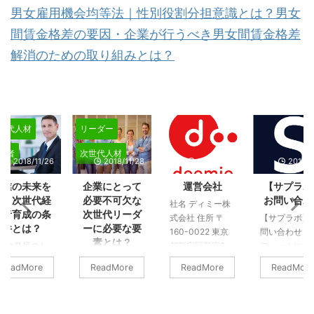
男女雇用機会均等法｜性別役割分担意識とは？男女
間賃金格差の要因・企業が行うべき男女間賃金格差
解消のための取り組みとは？
世代人材
リーダー
営者
次世代人材
2018/11/26
2018/11/28
2018/12/2
2018/1
企業の未来を
企業にとって
運営会社
【サプラボ
担う次世代経
必要不可欠な
お問い合わ
社名 ディミー株
営者育成の条
次世代リーダ
式会社 住所 〒
【サプラボ】
件とは？
ーに必要な要
160-0022 東京
問い合わせ 下
素とは？
業の発展のた
都新宿区新宿2-
フォームに必
には、人材育
次世代のリーダ
5-12
項目をご入力
ReadMore
ReadMore
ReadMore
ReadMore
や教育に注力
ーを育てたいと
FORECAST新宿
後、送信して
なければいけ
思いながらも、
AVENUE6階 代表
ださい。 送信
せん。そのた
なかなか新しい
大澤 一栄 事業内
容を確認のう