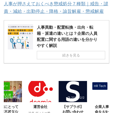
人事が押さえておくべき懲戒処分７種類｜戒告・譴
責・減給・出勤停止・降格・諭旨解雇・懲戒解雇
人事異動・配置転換・出向・転
籍・派遣の違いとは？企業の人員
配置に関する用語の違いを分かり
やすく解説
続きを見る
ーダー
HR Tech
世代人材
2018/11/28
2018/12/2
2018/12/2
2018/1
企業にとって
運営会社
【サプラボ】
企業人事に
必要不可欠な
お問い合わせ
命をもたら
社名 ディミー株