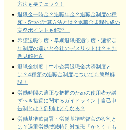
方法も要チェック！
退職金一時金？退職年金？退職金制度の種
類・5つの計算方法とは？退職金規程作成の
実務ポイントも解説！
希望退職制度・早期退職優遇制度・選択定
年制度の違いと会社のデメリットは？＋判
例見解付き
退職金制度｜中小企業退職金共済制度と
は？4種類の退職金制度についても簡単解
説！
労働時間の適正な把握のための使用者が講
ずべき措置に関するガイドライン｜自己申
告制とは？罰則はどうなる？
労働基準監督署・労働基準監督官の役割と
は？過重労働撲滅特別対策班「かとく」も