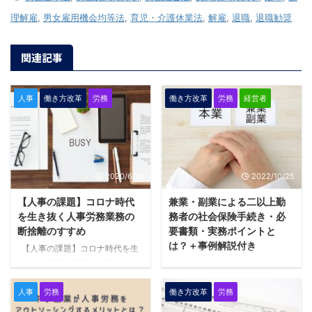
理解雇
,
男女雇用機会均等法
,
育児・介護休業法
,
解雇
,
退職
,
退職勧奨
関連記事
人事
働き方改革
労務
働き方改革
労務
経営者
2020/6/19
2022/10/25
【人事の課題】コロナ時代
兼業・副業による二以上勤
を生き抜く人事労務業務の
務者の社会保険手続き・必
断捨離のすすめ
要書類・実務ポイントと
は？＋事例解説付き
【人事の課題】コロナ時代を生
き抜く人事労務業務の断捨離のす
2つ以上（複数）の社会保険（健
すめ 中小企業の経営者、及び人
康保険・介護保険・厚生年金保
事労務責任者、人事労務担当者向
険）適用事業所から報酬を受ける
人事
労務
働き方改革
労務
けのお話です。 企業の人事労務
役員や従業員も、通常の社会保険