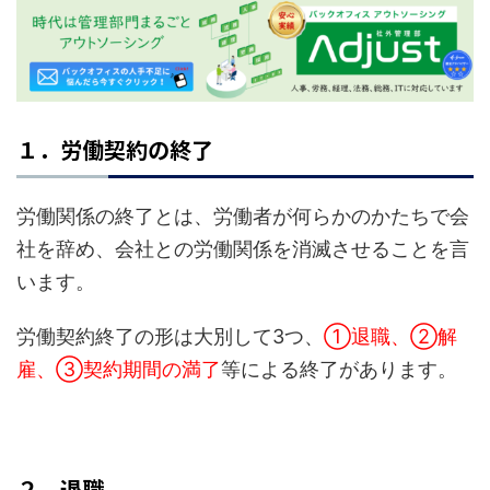
i
s
E
m
１．労働契約の終了
p
t
労働関係の終了とは、労働者が何らかのかたちで会
y
社を辞め、会社との労働関係を消滅させることを言
います。
労働契約終了の形は大別して3つ、
①退職、②解
雇、③契約期間の満了
等による終了があります。
２．退職