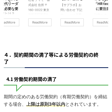
次世代リーダ
「HR tec
式会社 住所 〒
【サプラボ】お
ーに必要な要
に要注目
160-0022 東京
問い合わせ 下記
素とは？
都新宿区新宿2-
フォームに必要
「HR tech」
世代のリーダ
5-12
項目をご入力
「Human
ReadMore
ReadMore
ReadMore
ReadMore
を育てたいと
FORECAST新宿
後、送信してく
Resource(HR
いながらも、
AVENUE6階 代表
ださい。 送信内
と
かなか新しい
大澤 一栄 事業内
容を確認のう
「technolog
材教育が上手
容 ・人事労務コ
え、担当者より
をかけ合わせ
いっていない
ンサルティン
ご連絡させてい
造語です。「
業も少なくは
グ ALL HR ・バ
ただきます。 ●
材」の採用や
４．契約期間の満了等による労働契約の終
りません。リ
ックオフィスア
会社名 *必須 ●
成に始まり、
了
ダーとは先頭
ウトソーシン
所在地 * ●ビル *
価や配置にい
立つポジショ
グ 社外管理部
●所属部門 ●役
るまでを、最
だからこそ大
Adjust ・HR専門
職 お名前 * メー
端の「IT技術
な壁にぶつか
オンラインチャ
ルアドレス * 電
を用いて行う
4.1 労働契約期間の満了
事もあります
ット相談&コンサ
話番号 * ●お問
ステムは、ま
、チームをま
ル web人事部
い合わせ項目：1
に革新的だと
めモチベーシ
HR Chat ・オン
つ選択してくだ
えます。では
ンを上げてい
ラインサロン 人
さい。 * サプラ
「HR tech」
期間の定めのある労働契約（有期労働契約）を締結
なければなら
事革命SC ・各種
ボ記事について
業にとって、
する場合、
上限は原則3年以内
とされています。
いので大きな
セミナー・イベ
バックオフィス
体的にどのよ
割を担う存在
ント・講演会・
アウトソーシン
なメリットを