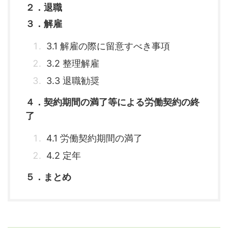
２．退職
３．解雇
3.1 解雇の際に留意すべき事項
3.2 整理解雇
3.3 退職勧奨
４．契約期間の満了等による労働契約の終
了
Y
o
4.1 労働契約期間の満了
u
4.2 定年
r
５．まとめ
C
a
r
t