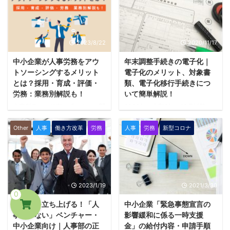
業務を遂行するにあたって、「こ
と同様に、加入要件を満たすと各
の業務、本当に必要？」など、無
事業所で社会保険に加入する必要
駄な仕事を疑問に思った経験はあ
があり、このような人を「二以上
りませんか？ この業務、本当に
勤務者」と言います。 つまり
2023/8/22
2020/11/17
必要？ 無駄だと感じる業務が多
「二以上勤務者」とは、兼業・副
すぎて、煩雑になっている 毎月
業をしている役員や従業員を指し
中小企業が人事労務をアウ
年末調整手続きの電子化｜
定期的に資料を作成しているが、
ます。 実際に二以上勤務者とな
トソーシングするメリット
電子化のメリット、対象書
ほぼ誰も活用していない 次から
るのは役員が多いですが、2022
とは？採用・育成・評価・
類、電子化移行手続きにつ
次へと要望に応えていった結果、
年（令和4年）10月以降に行われ
労務：業務別解説も！
いて簡単解説！
業務量が膨大になっていった 過
る短時間労働者への社会保険適用
人事労務は、組織の「ヒト」に関
2020年（令和2年）10月以降
去からの慣習で引き継いだ業務に
拡大により、今後増えてくること
わる業務であることから、従業員
（令和2年分）より、年末調整手
意味がないと感じな ...
が予想されます。 そこで、今回
が働きやすい職場環境を整理する
続きの電子化が実施されていま
Other
人事
働き方改革
労務
人事
労務
新型コロナ
は、二以上勤務者の社会保険手続
ために重要な役割を担っていま
す。 人事労務業務において、従
...
す。一方で、業務が多岐に渡るた
来、「年末調整手続き業務」と言
め、煩雑化しやすいことも特徴で
えば、従業員からの書類回収、不
す。 人事労務の業務を効率よく
備のチェック等、年末の煩雑な業
行う方法のひとつに、アウトソー
務のひとつでしたが、「年末手続
2023/1/19
2021/3/30
シングがあります。特に、予算規
きの電子化」により、これまでの
0
模が小さく、人員の余裕がない中
業務負荷を軽減できる手段とし
人事部を立ち上げる！「人
中小企業「緊急事態宣言の
小企業にこそ、人事労務のアウト
て、業務の効率化・生産性を高め
事部がない」ベンチャー・
影響緩和に係る一時支援
ソーシングが効果的です。 今回
ることができるものと期待されて
中小企業向け｜人事部の正
金」の給付内容・申請手順
は、中小企業における人事労務の
います。 今回は、年末調整手続