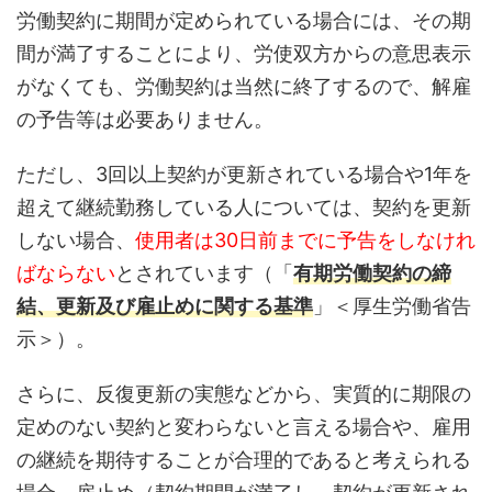
す。そこで今
研修の企画・実
グ 社外管理部
たらすのか見
労働契約に期間が定められている場合には、その期
はリーダーに
施 取引銀行 三井
Adjustについて
いきましょう
間が満了することにより、労使双方からの意思表示
要な要素や、
住友銀行、みず
チャット相談＆
目次 求人・採
世代のリーダ
ほ銀行
コンサル web人
にかかるコス
がなくても、労働契約は当然に終了するので、解雇
の育成につい
事部 HR Chatに
が大幅に削減 
の予告等は必要ありません。
まとめていき
ついて人事労務
材の育成や配
す。 目次 リー
コンサル ALL HR
置、離職対策
ーに必要とさ
について人手不
効果的に スタ
ただし、3回以上契約が更新されている場合や1年を
る要素とは？
足克服オンライ
フの健康まで
超えて継続勤務している人については、契約を更新
ーダーが次の
ンサロン ...
一元管理で ま
ーダーを育て
め：「HR tec
しない場合、
使用者は30日前までに予告をしなけれ
 まとめ：次世
がもたらす新
ばならない
とされています（「
有期労働契約の締
のリーダーは
い人事手法に
つだけでは出
り遅 ...
結、更新及び雇止めに関する基準
」＜厚生労働省告
こない 1. リー
示＞）。
ーに必要とさ
要 ...
さらに、反復更新の実態などから、実質的に期限の
定めのない契約と変わらないと言える場合や、雇用
の継続を期待することが合理的であると考えられる